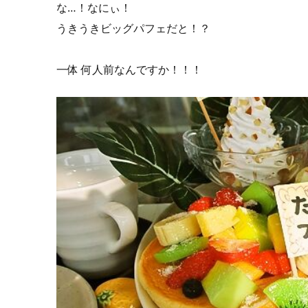
な…！なにぃ！
うきうきビッグパフェだと！？
一体 何人前なんですか！！！