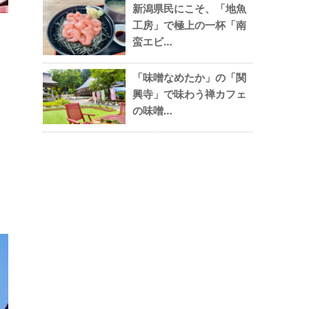
新潟県民にこそ、「地魚
工房」で極上の一杯「南
蛮エビ…
「味噌なめたか」の「関
興寺」で味わう禅カフェ
の味噌…