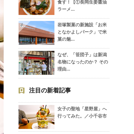
食す！【①長岡生姜醤油
ラーメ…
岩塚製菓の新施設「お米
4
となかよしパーク」で米
菓の魅…
なぜ、「笹団子」は新潟
5
名物になったのか？ その
理由…
注目の新着記事
女子の聖地「星野屋」へ
行ってみた。／小千谷市