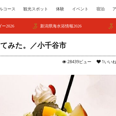
ルコース
観光スポット
体験
イベント
宿泊
ー2026
新潟県海水浴情報2026
ってみた。／小千谷市
28439ビュー
1
いい