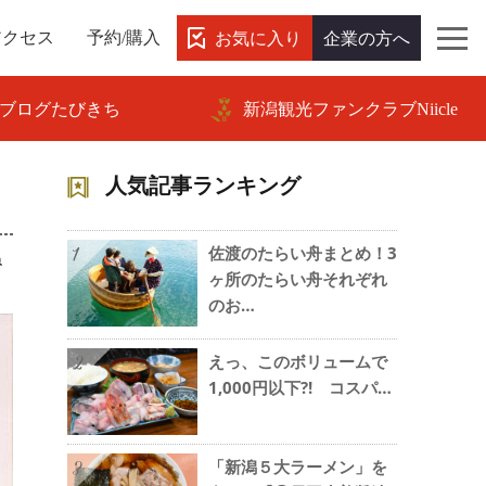
お気に入り
企業の方へ
アクセス
予約/購入
ブログたびきち
新潟観光ファンクラブNiicle
人気記事ランキング
佐渡のたらい舟まとめ！3
ね
1
ヶ所のたらい舟それぞれ
のお…
えっ、このボリュームで
2
1,000円以下?! コスパ…
「新潟５大ラーメン」を
3