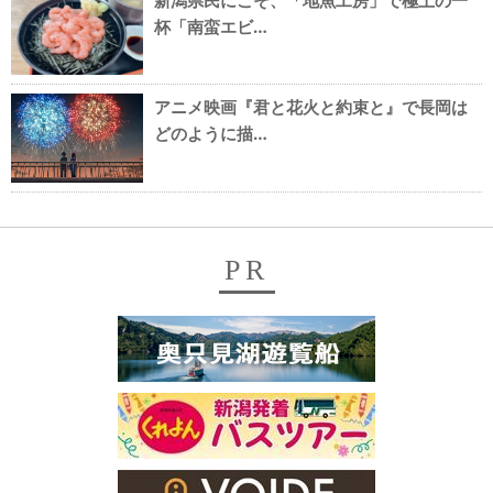
新潟県民にこそ、「地魚工房」で極上の一
杯「南蛮エビ…
アニメ映画『君と花火と約束と』で長岡は
どのように描…
PR