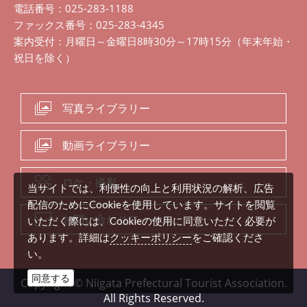
電話番号：025-283-1188
ファックス番号：025-283-4345
案内受付：月曜日～金曜日8時30分～17時15分（年末年始・
祝日を除く）
写真ライブラリー
動画ライブラリー
ロケ・撮影
当サイトでは、利便性の向上と利用状況の解析、広告
配信のためにCookieを使用しています。サイトを閲覧
お問い合わせフォーム
いただく際には、Cookieの使用に同意いただく必要が
クッキーポリシー
あります。詳細は
をご確認くださ
い。
同意する
Copyright © Niigata Prefectural Tourist Association.
All Rights Reserved.