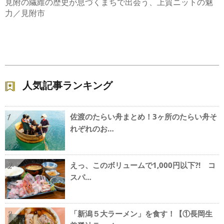
見附の繊維の歴史が息づくまちで出会う、上質ニットの魅
力／見附市
人気記事ランキング
佐渡のたらい舟まとめ！3ヶ所のたらい舟そ
1
れぞれのお…
えっ、このボリュームで1,000円以下?! コ
2
スパ…
「新潟５大ラーメン」を食す！【①長岡生
3