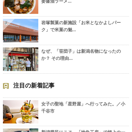
姜醤油ラーメ…
岩塚製菓の新施設「お米となかよしパー
4
ク」で米菓の魅…
なぜ、「笹団子」は新潟名物になったの
5
か？ その理由…
注目の新着記事
女子の聖地「星野屋」へ行ってみた。／小
千谷市