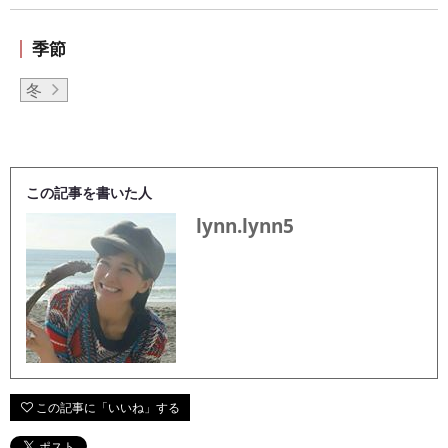
季節
冬
この記事を書いた人
lynn.lynn5