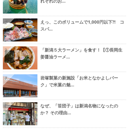
れぞれのお…
えっ、このボリュームで1,000円以下?! コ
2
スパ…
「新潟５大ラーメン」を食す！【①長岡生
3
姜醤油ラーメ…
岩塚製菓の新施設「お米となかよしパー
4
ク」で米菓の魅…
なぜ、「笹団子」は新潟名物になったの
5
か？ その理由…