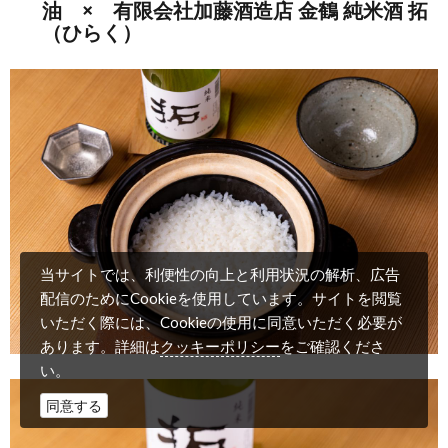
油 × 有限会社加藤酒造店 金鶴 純米酒 拓
（ひらく）
当サイトでは、利便性の向上と利用状況の解析、広告
配信のためにCookieを使用しています。サイトを閲覧
いただく際には、Cookieの使用に同意いただく必要が
クッキーポリシー
あります。詳細は
をご確認くださ
い。
同意する