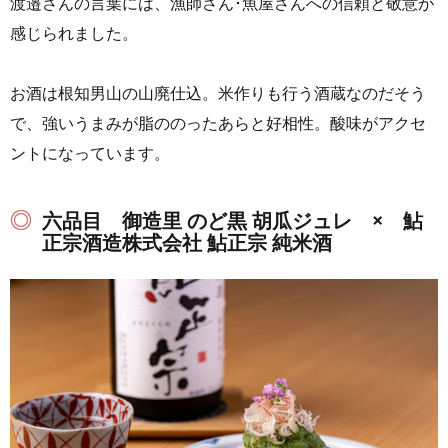
渡邉さんの言葉には、漁師さん･魚屋さんへの信頼と敬意が
感じられました。
お酒は根知男山の山廃仕込。米作りも行う酒蔵なのだそう
で、強いうまみが脂ののったあらと好相性。酸味がアクセ
ントになっています。
六品目 御造里 のど黒 胡瓜ジュレ × 鮎
正宗酒造株式会社 鮎正宗 純米酒