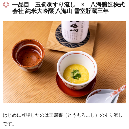
一品目 玉蜀黍すり流し × 八海醸造株式
会社 純米大吟醸 八海山 雪室貯蔵三年
はじめに登場したのは玉蜀黍（とうもろこし）のすり流し
です。