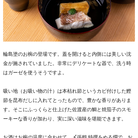
輪島塗のお椀の登場です。蓋を開けると内側には美しい沈
金が施されていました。非常にデリケートな器で、洗う時
はガーゼを使うそうですよ。
吸い地（お吸い物の汁）は本枯れ節というカビ付けした鰹
節を昆布だしに入れてとったもので、豊かな香りがありま
す。そこにふっくらと仕上げた佐渡産の鯛と焼茄子のスモ
ーキーな香りが加わり、実に深い滋味を堪能できます。
お酒はお椀の温度に合わせて、〆張鶴 特撰をぬる燗で。お