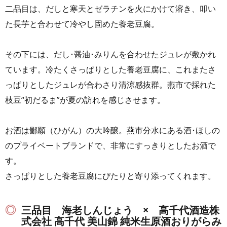
二品目は、だしと寒天とゼラチンを火にかけて溶き、叩い
た長芋と合わせて冷やし固めた養老豆腐。
その下には、だし･醤油･みりんを合わせたジュレが敷かれ
ています。冷たくさっぱりとした養老豆腐に、これまたさ
っぱりとしたジュレが合わさり清涼感抜群。燕市で採れた
枝豆“初だるま”が夏の訪れを感じさせます。
お酒は鄙願（ひがん）の大吟醸。燕市分水にある酒･ほしの
のプライベートブランドで、非常にすっきりとしたお酒で
す。
さっぱりとした養老豆腐にぴたりと寄り添ってくれます。
三品目 海老しんじょう × 高千代酒造株
式会社 高千代 美山錦 純米生原酒おりがらみ