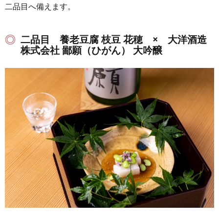
二品目へ備えます。
二品目 養老豆腐 枝豆 花穂 × 大洋酒造
株式会社 鄙願（ひがん） 大吟醸