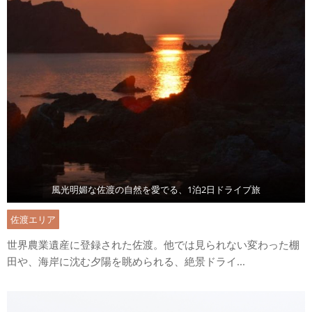
風光明媚な佐渡の自然を愛でる、1泊2日ドライブ旅
佐渡エリア
世界農業遺産に登録された佐渡。他では見られない変わった棚
田や、海岸に沈む夕陽を眺められる、絶景ドライ...