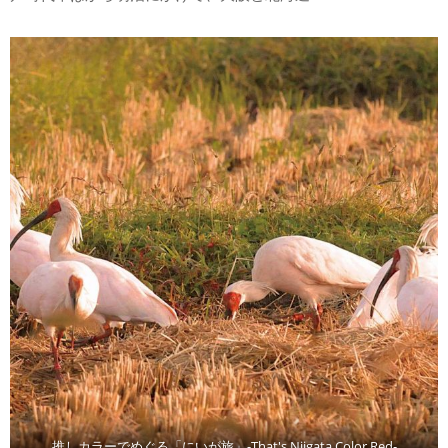
推しカラーでめぐる「にいが旅」-That's Niigata Color Red-