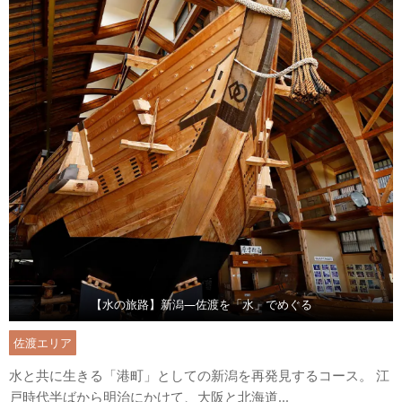
【水の旅路】新潟―佐渡を「水」でめぐる
佐渡エリア
水と共に生きる「港町」としての新潟を再発見するコース。 江
戸時代半ばから明治にかけて、大阪と北海道...