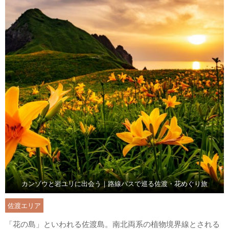
カンゾウと岩ユリに出会う｜路線バスで巡る佐渡・花めぐり旅
佐渡エリア
「花の島」といわれる佐渡島。南北両系の植物境界線とされる