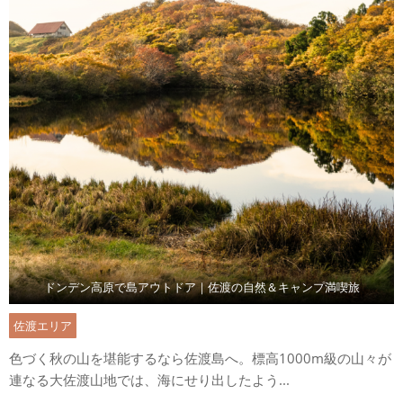
ドンデン高原で島アウトドア｜佐渡の自然＆キャンプ満喫旅
佐渡エリア
色づく秋の山を堪能するなら佐渡島へ。標高1000m級の山々が
連なる大佐渡山地では、海にせり出したよう...