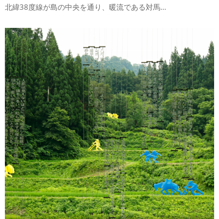
北緯38度線が島の中央を通り、暖流である対馬...