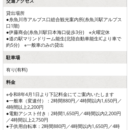
交通アクセス
貸出場所
●糸魚川市アルプス口総合観光案内所(糸魚川駅アルプス
口1階)
●伊藤商会(糸魚川駅日本海口徒歩3分) ※火曜定休
●道の駅マリンドリーム能生(北陸自動車能生ICより車で
約5分) ※一般車のみの貸出
駐車場
有り(有料)
料金
※令和8年4月1日より下記料金にてご案内いたします
●一般車（変速付）：2時間880円／4時間以内1,650円／
4時間以上2,200円
●電動アシスト付き：2時間1,650円／4時間以内2,200円
／4時間以上2,750円
●子供用自転車：2時間880円／4時間以内1,650円／4時