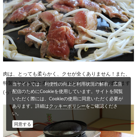
肉は、とっても柔らかく、クセが全くありません！また、
特製のタレが肉と本当にマッチしていて、ご飯が進みます
当サイトでは、利便性の向上と利用状況の解析、広告
配信のためにCookieを使用しています。サイトを閲覧
(っ´ސު｀ｃ)
いただく際には、Cookieの使用に同意いただく必要が
クッキーポリシー
あります。詳細は
をご確認くださ
い。
同意する