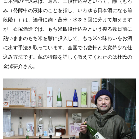
日本酒の仕込みは、通常、三段仕込みといって、醪（もろ
み（発酵中の液体のことを指し、いわゆる日本酒になる前
段階））は、酒母に麹・蒸米・水を３回に分けて加えます
が、石塚酒造では、もち米四段仕込みという搾る数日前に
熱いままのもち米を醪に投入して、もち米の味わいをお酒
に出す手法を取っています。全国でも数軒と大変希少な仕
込み方法です。蔵の特徴を詳しく教えてくれたのは杜氏の
金澤要介さん。