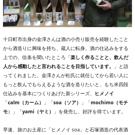
十日町市出身の金澤さんは酒の小売り販売を経験したこと
から酒造りに興味を持ち、蔵人に転身。酒の仕込みをする
上での、信条を聞いたところ「
楽しく作ることと、飲んだ
人から感動したと言われることを目指しています。
」と語
ってくれました。金澤さんが杜氏に就任してから若い人に
もっと飲んでもらえるような酒を造りたいと、もち米四段
仕込みを基本につくりあげた新シリーズ、
ヒメノイ
「
calm（カーム）
」「
soa（ソア）
」「
mochimo（モチ
モ
）」「
yami（ヤミ）
」を発売し、好評を得ています。
早速、旅のお土産に「ヒメノイ soa」と石塚酒造の代表酒