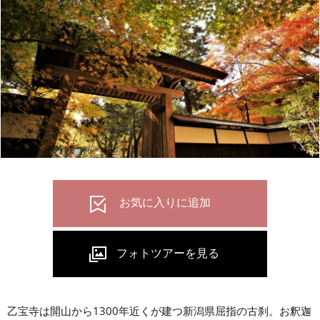
乙宝寺は開山から1300年近くが建つ新潟県屈指の古刹。お釈迦