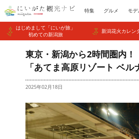
特集
グルメ
モデ
はじめまして「にいが旅」
新潟花火カレンダ
初めての新潟旅
東京・新潟から2時間圏内！
「あてま高原リゾート ベル
2025年02月18日