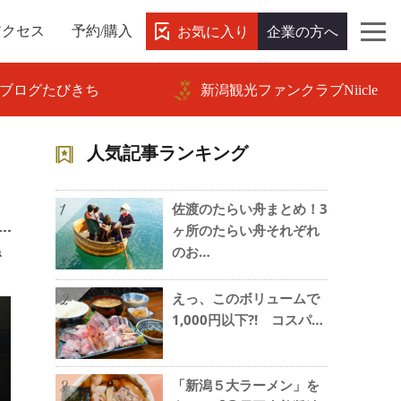
お気に入り
企業の方へ
アクセス
予約/購入
ブログたびきち
新潟観光ファンクラブNiicle
人気記事ランキング
佐渡のたらい舟まとめ！3
1
ヶ所のたらい舟それぞれ
ね
のお…
えっ、このボリュームで
2
1,000円以下?! コスパ…
「新潟５大ラーメン」を
3