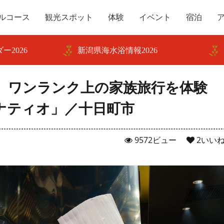
ルコース
観光スポット
体験
イベント
宿泊
ー2026
新潟県海水浴情報2026
 ワンランク上の家族旅行を体験
ナティオ」／十日町市
9572ビュー
2
いい