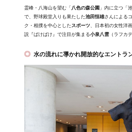
霊峰・八海山を望む「
八色の森公園
」内に立つ「
で、野球殿堂入りも果たした
池田恒雄
さんによる
ク・相撲を中心とした
スポーツ
、日本初の女性洋
説『ばけばけ』で注目が集まる
小泉八雲
（ラフカ
水の流れに導かれ開放的なエントラ