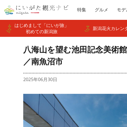
特集
グルメ
モデ
はじめまして「にいが旅」
新潟花火カレンダ
初めての新潟旅
八海山を望む池田記念美術
／南魚沼市
2025年06月30日