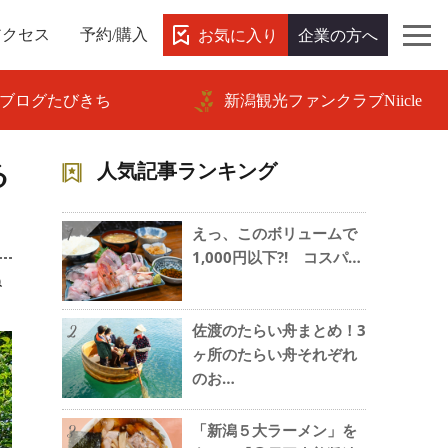
お気に入り
企業の方へ
アクセス
予約/購入
ブログたびきち
新潟観光ファンクラブNiicle
る
人気記事ランキング
えっ、このボリュームで
1
1,000円以下?! コスパ…
ね
佐渡のたらい舟まとめ！3
2
ヶ所のたらい舟それぞれ
のお…
「新潟５大ラーメン」を
3