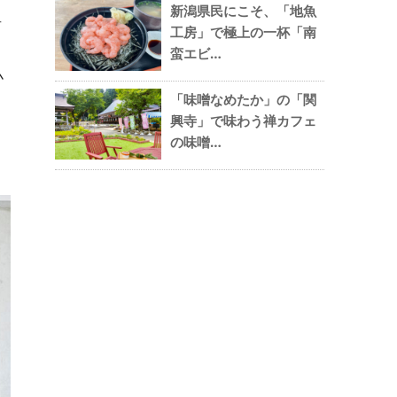
新潟県民にこそ、「地魚
者
工房」で極上の一杯「南
ッ
蛮エビ…
小
「味噌なめたか」の「関
興寺」で味わう禅カフェ
の味噌…