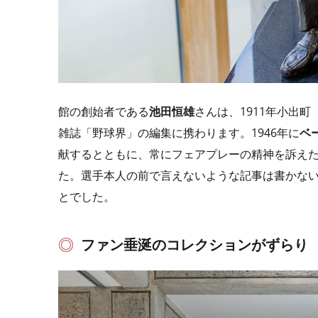
館の創始者である
池田恒雄
さんは、1911年小出
雑誌「野球界」の編集に携わります。1946年に
ベ
献するとともに、常にフェアプレーの精神を訴え
た。選手本人の前で言えないような記事は書かな
とでした。
ファン垂涎のコレクションがずらり