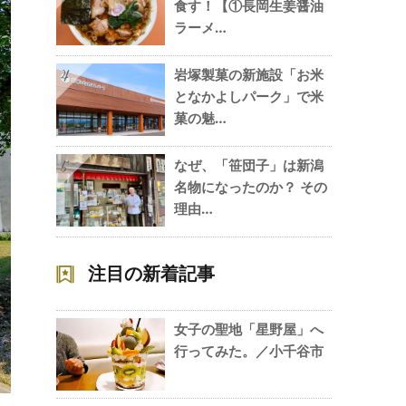
食す！【①長岡生姜醤油
ラーメ…
岩塚製菓の新施設「お米
4
となかよしパーク」で米
菓の魅…
なぜ、「笹団子」は新潟
5
名物になったのか？ その
理由…
注目の新着記事
女子の聖地「星野屋」へ
行ってみた。／小千谷市