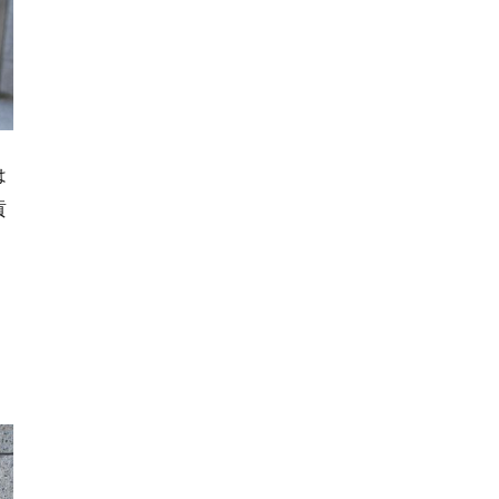
は
貢
し
こ