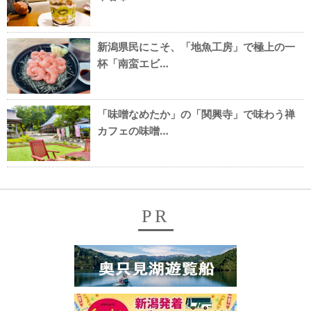
新潟県民にこそ、「地魚工房」で極上の一
杯「南蛮エビ…
「味噌なめたか」の「関興寺」で味わう禅
カフェの味噌…
PR