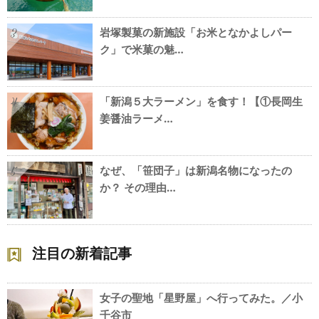
岩塚製菓の新施設「お米となかよしパー
3
ク」で米菓の魅…
「新潟５大ラーメン」を食す！【①長岡生
4
姜醤油ラーメ…
なぜ、「笹団子」は新潟名物になったの
5
か？ その理由…
注目の新着記事
女子の聖地「星野屋」へ行ってみた。／小
千谷市