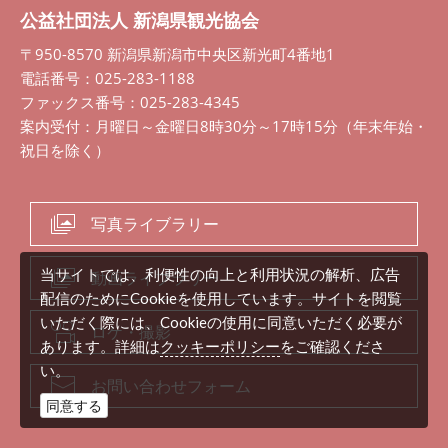
公益社団法人 新潟県観光協会
〒950-8570 新潟県新潟市中央区新光町4番地1
電話番号：025-283-1188
ファックス番号：025-283-4345
案内受付：月曜日～金曜日8時30分～17時15分（年末年始・
祝日を除く）
写真ライブラリー
当サイトでは、利便性の向上と利用状況の解析、広告
動画ライブラリー
配信のためにCookieを使用しています。サイトを閲覧
いただく際には、Cookieの使用に同意いただく必要が
ロケ・撮影
クッキーポリシー
あります。詳細は
をご確認くださ
い。
お問い合わせフォーム
同意する