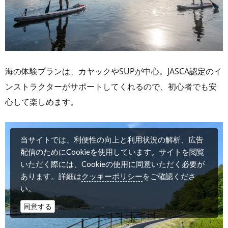
海の体験プランは、カヤックやSUPが中心。JASCA認定のイ
ンストラクターがサポートしてくれるので、初心者でも安
心して楽しめます。
当サイトでは、利便性の向上と利用状況の解析、広告
配信のためにCookieを使用しています。サイトを閲覧
いただく際には、Cookieの使用に同意いただく必要が
クッキーポリシー
あります。詳細は
をご確認くださ
い。
同意する