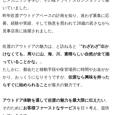
しメカニックを学び、その後トライアスロンショップで働
いていました。
昨年佐渡アウトドアベースの計画を知り、迷わず募集に応
募。経験や実績、そして熱意を買われて28歳の若さながら
見事店長に抜擢されました。
佐渡のアウトドアの魅力は、と訪ねると「
“わざわざ”出か
けなくても、周りに山、海、川、素晴らしい自然が全て揃
っていることかな。
」
たしかに、都会だと移動手段や保管場所に時間やお金がか
かり、おっくうになりそうですが、
佐渡なら興味を持った
らすぐに始められること
が最大の魅力です。
アウトドア体験を通して佐渡の魅力を最大限に伝えたい
、
そのために
お客様ファーストなサービス
を日々考え、提供