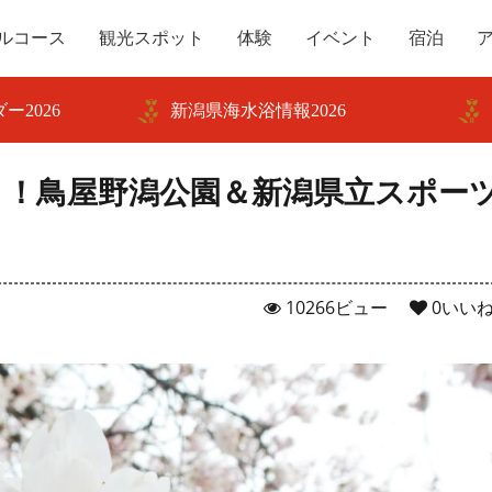
ルコース
観光スポット
体験
イベント
宿泊
ー2026
新潟県海水浴情報2026
桜！！鳥屋野潟公園＆新潟県立スポー
10266ビュー
0
いい