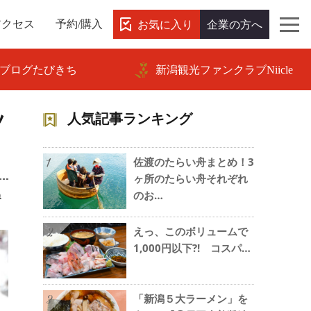
お気に入り
企業の方へ
アクセス
予約/購入
ブログたびきち
新潟観光ファンクラブNiicle
ツ
人気記事ランキング
佐渡のたらい舟まとめ！3
1
ヶ所のたらい舟それぞれ
ね
のお…
えっ、このボリュームで
2
1,000円以下?! コスパ…
「新潟５大ラーメン」を
3