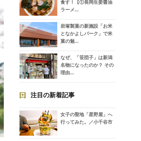
食す！【①長岡生姜醤油
ラーメ…
岩塚製菓の新施設「お米
4
となかよしパーク」で米
菓の魅…
なぜ、「笹団子」は新潟
5
名物になったのか？ その
理由…
注目の新着記事
女子の聖地「星野屋」へ
行ってみた。／小千谷市