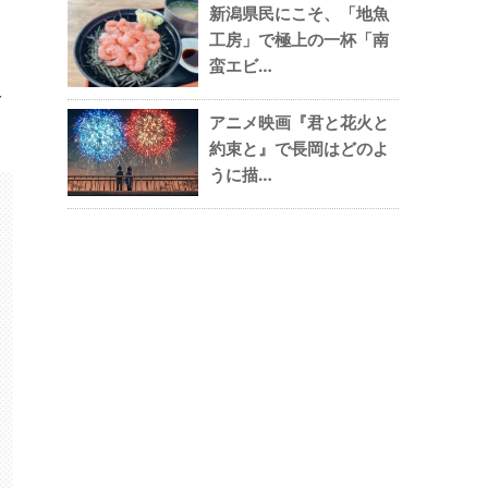
新潟県民にこそ、「地魚
工房」で極上の一杯「南
蛮エビ…
公
アニメ映画『君と花火と
約束と』で長岡はどのよ
うに描…