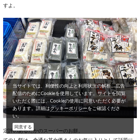
すよ。
当サイトでは、利便性の向上と利用状況の解析、広告
配信のためにCookieを使用しています。サイトを閲覧
いただく際には、Cookieの使用に同意いただく必要が
クッキーポリシー
あります。詳細は
をご確認くださ
い。
同意する
定評のあるたかのスーパーのお餅。
てのし餅は、食通な某女優さんのお気に入りとして話題に