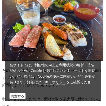
当サイトでは、利便性の向上と利用状況の解析、広告
その他にも通常バジルを使うジェノベーゼソースを、旬の
配信のためにCookieを使用しています。サイトを閲覧
いただく際には、Cookieの使用に同意いただく必要が
カブ菜でアレンジするなど、
クッキーポリシー
あります。詳細は
をご確認くださ
細部にまでこだわりが光ります。
い。
同意する
特に印象的だったのは、素材の味を最大限に活かしている