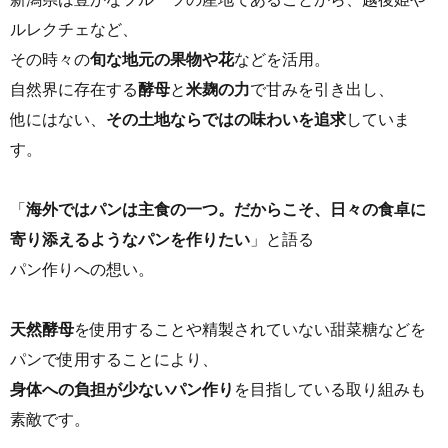
ルレクチェなど、
その時々の
旬な地元の果物や花
などを活用。
自然界に存在する
酵母
と
米麹の力
で甘みを引き出し、
他にはない、
その土地ならではの味わいを追求
していま
す。
「
海外ではパンは主食の一つ。だからこそ、日々の食卓に
寄り添えるようなパンを作りたい
」と語る
パン作りへの想い。
天然酵母
を使用することや精製されていない甜菜糖などを
パンで使用することにより、
身体への負担が少ないパン作り
を目指している取り組みも
素敵です。