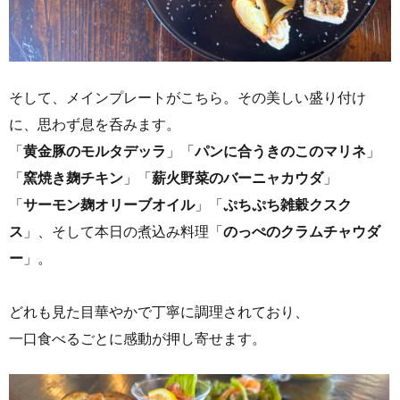
そして、メインプレートがこちら。その美しい盛り付け
に、思わず息を呑みます。
「
黄金豚のモルタデッラ
」「
パンに合うきのこのマリネ
」
「
窯焼き麹チキン
」「
薪火野菜のバーニャカウダ
」
「
サーモン麹オリーブオイル
」「
ぷちぷち雑穀クスク
ス
」、そして本日の煮込み料理「
のっぺのクラムチャウダ
ー
」。
どれも見た目華やかで丁寧に調理されており、
一口食べるごとに感動が押し寄せます。