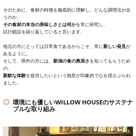
そのために、食材の特徴を徹底的に理解し、どんな調理法が合
うのか、
その食材の本当の美味しさとは何か
を常に研究し、
試行錯誤を繰り返していると言います。
地元の方にとっては日常食であるからこそ、常に
新しい発見
が
あるように。
そして、県外の方には、
新潟の食の奥深さ
を知ってもらうため
の、
新鮮な体験
を提供したいという熱意が印象的で心を揺さぶられ
ました。
環境にも優しいWILLOW HOUSEのサステナ
ブルな取り組み