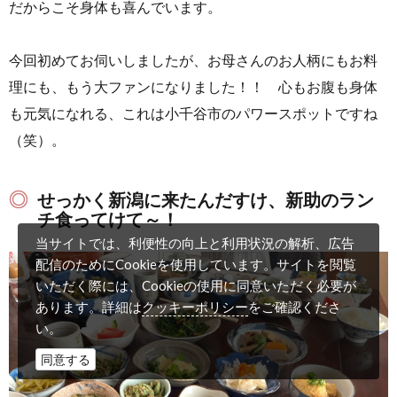
だからこそ身体も喜んでいます。
今回初めてお伺いしましたが、お母さんのお人柄にもお料
理にも、もう大ファンになりました！！ 心もお腹も身体
も元気になれる、これは小千谷市のパワースポットですね
（笑）。
せっかく新潟に来たんだすけ、新助のラン
チ食ってけて～！
当サイトでは、利便性の向上と利用状況の解析、広告
配信のためにCookieを使用しています。サイトを閲覧
いただく際には、Cookieの使用に同意いただく必要が
クッキーポリシー
あります。詳細は
をご確認くださ
い。
同意する