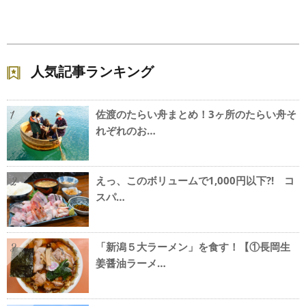
人気記事ランキング
佐渡のたらい舟まとめ！3ヶ所のたらい舟そ
1
れぞれのお…
えっ、このボリュームで1,000円以下?! コ
2
スパ…
「新潟５大ラーメン」を食す！【①長岡生
3
姜醤油ラーメ…