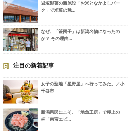
岩塚製菓の新施設「お米となかよしパー
4
ク」で米菓の魅…
なぜ、「笹団子」は新潟名物になったの
5
か？ その理由…
注目の新着記事
女子の聖地「星野屋」へ行ってみた。／小
千谷市
新潟県民にこそ、「地魚工房」で極上の一
杯「南蛮エビ…