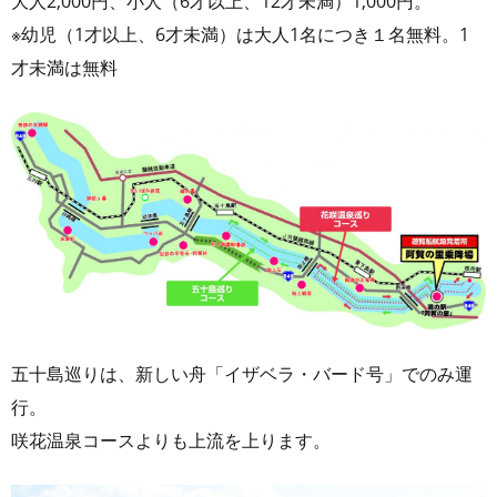
大人2,000円、小人（6才以上、12才未満）1,000円。
※幼児（1才以上、6才未満）は大人1名につき１名無料。1
才未満は無料
五十島巡りは、新しい舟「イザベラ・バード号」でのみ運
行。
咲花温泉コースよりも上流を上ります。