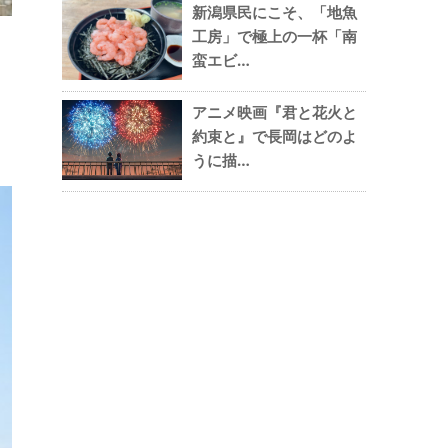
新潟県民にこそ、「地魚
工房」で極上の一杯「南
蛮エビ…
アニメ映画『君と花火と
約束と』で長岡はどのよ
うに描…