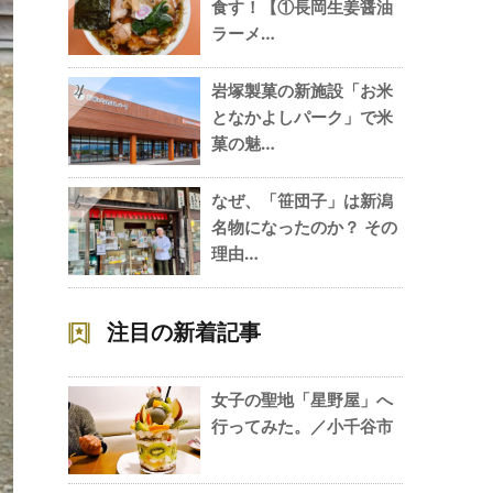
食す！【①長岡生姜醤油
ラーメ…
岩塚製菓の新施設「お米
4
となかよしパーク」で米
菓の魅…
なぜ、「笹団子」は新潟
5
名物になったのか？ その
理由…
注目の新着記事
女子の聖地「星野屋」へ
行ってみた。／小千谷市