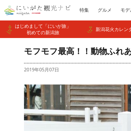
特集
グルメ
モデ
はじめまして「にいが旅」
新潟花火カレンダ
初めての新潟旅
モフモフ最高！！動物ふれ
2019年05月07日