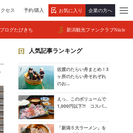
お気に入り
企業の方へ
アクセス
予約/購入
ブログたびきち
新潟観光ファンクラブNiicle
人気記事ランキング
佐渡のたらい舟まとめ！3
ね
1
ヶ所のたらい舟それぞれ
のお…
えっ、このボリュームで
2
1,000円以下?! コスパ…
「新潟５大ラーメン」を
3