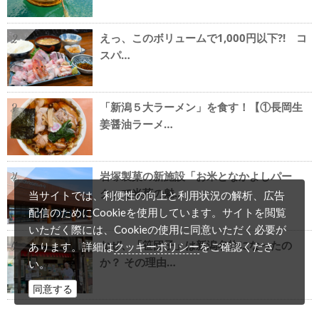
えっ、このボリュームで1,000円以下?! コ
2
スパ…
「新潟５大ラーメン」を食す！【①長岡生
3
姜醤油ラーメ…
岩塚製菓の新施設「お米となかよしパー
4
ク」で米菓の魅…
当サイトでは、利便性の向上と利用状況の解析、広告
配信のためにCookieを使用しています。サイトを閲覧
いただく際には、Cookieの使用に同意いただく必要が
なぜ、「笹団子」は新潟名物になったの
クッキーポリシー
あります。詳細は
をご確認くださ
5
か？ その理由…
い。
同意する