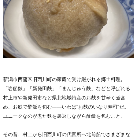
新潟市西蒲区旧西川町の家庭で受け継がれる郷土料理。
「岩船麩」「新発田麩」「まんじゅう麩」などと呼ばれる
村上市や新発田市など県北地域特産のお麩を甘辛く煮含
め、お麩で酢飯を包む——いわば“お麩のいなり寿司”だ。
ユニークなのが煮た麩を裏返しながら酢飯を包むこと。
その昔、村上から旧西川町の代官所へ北前船でさまざまな