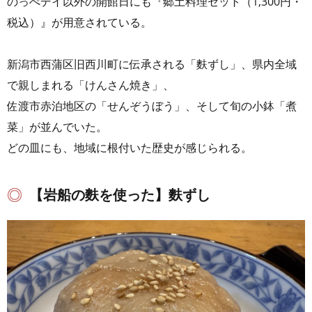
のっぺデイ以外の開館日にも『郷土料理セット（1,300円・
税込）』が用意されている。
新潟市西蒲区旧西川町に伝承される「麩ずし」、県内全域
で親しまれる「けんさん焼き」、
佐渡市赤泊地区の「せんぞうぼう」、そして旬の小鉢「煮
菜」が並んでいた。
どの皿にも、地域に根付いた歴史が感じられる。
【岩船の麩を使った】麩ずし