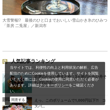
大雪警報!? 最後のひと口までおいしい雪山かき氷のひみつ
「茶房 二兎屋」／新潟市
人気記事ランキング
当サイトでは、利便性の向上と利用状況の解析、広告
配信のためにCookieを使用しています。サイトを閲覧
佐渡のたらい舟まとめ！3ヶ所のたらい舟そ
1
いただく際には、Cookieの使用に同意いただく必要が
れぞれのお…
クッキーポリシー
あります。詳細は
をご確認くださ
い。
同意する
えっ、このボリュームで1,000円以下?! コ
2
スパ…