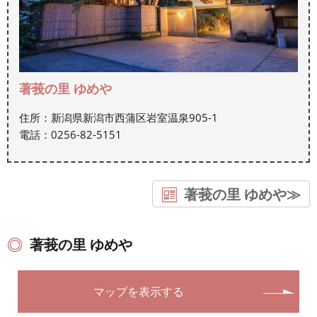
著莪の里 ゆめや
住所：新潟県新潟市西蒲区岩室温泉905-1
電話：0256-82-5151
著莪の里 ゆめや≫
著莪の里 ゆめや
マップを表示する