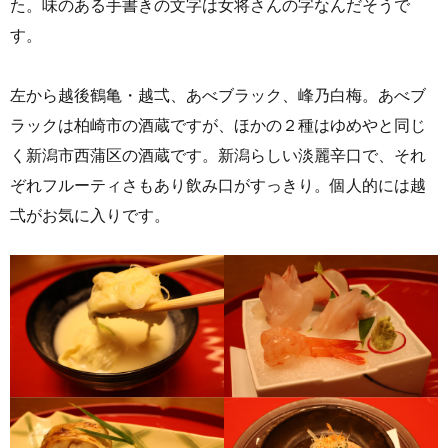
た。味のある手書きの文字は女将さんの字なんだそうで
す。
左から越後鶴亀・越弌、あべブラック、峰乃白梅。あべブ
ラックは柏崎市の酒蔵ですが、ほかの２種はゆめやと同じ
く新潟市西蒲区の酒蔵です。新潟らしい淡麗辛口で、それ
ぞれフルーティさもあり飲み口がすっきり。個人的には越
弌がお気に入りです。