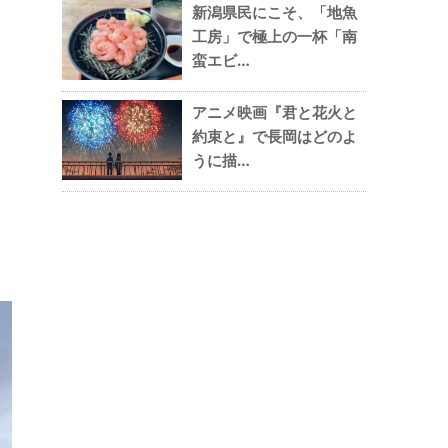
新潟県民にこそ、「地魚
工房」で極上の一杯「南
蛮エビ…
アニメ映画『君と花火と
約束と』で長岡はどのよ
うに描…