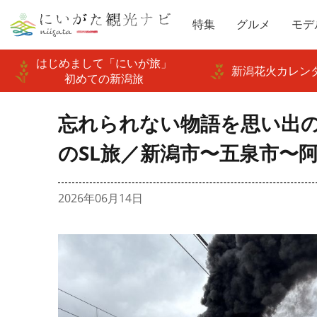
特集
グルメ
モデ
はじめまして「にいが旅」
新潟花火カレンダ
初めての新潟旅
忘れられない物語を思い出の
のSL旅／新潟市〜五泉市〜
2026年06月14日