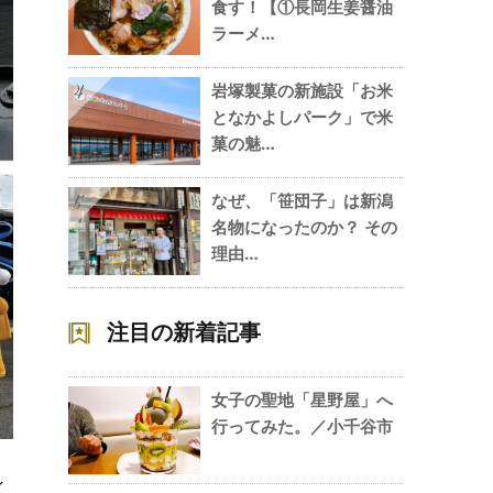
食す！【①長岡生姜醤油
ラーメ…
岩塚製菓の新施設「お米
4
となかよしパーク」で米
菓の魅…
なぜ、「笹団子」は新潟
5
名物になったのか？ その
理由…
注目の新着記事
女子の聖地「星野屋」へ
行ってみた。／小千谷市
ン