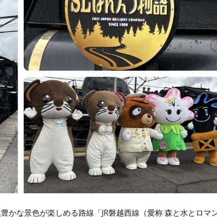
豊かな景色が楽しめる路線「JR磐越西線（愛称 森と水とロマ