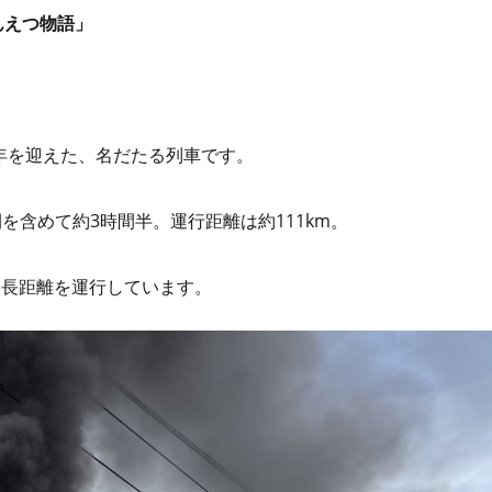
んえつ物語」
7周年を迎えた、名だたる列車です。
含めて約3時間半。運行距離は約111km。
最長距離を運行しています。