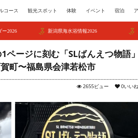
ルコース
観光スポット
体験
イベント
宿泊
ー2026
新潟県海水浴情報2026
1ページに刻む「SLばんえつ物語
阿賀町〜福島県会津若松市
2655ビュー
0
いい