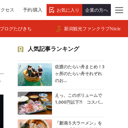
お気に入り
企業の方へ
アクセス
予約/購入
ブログたびきち
新潟観光ファンクラブNiicle
」
人気記事ランキング
佐渡のたらい舟まとめ！3
1
ヶ所のたらい舟それぞれ
ね
のお…
えっ、このボリュームで
2
1,000円以下?! コスパ…
「新潟５大ラーメン」を
3