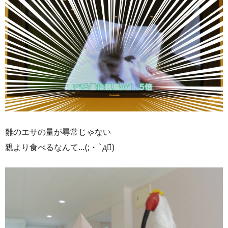
雛のエサの量が尋常じゃない
親より食べるなんて…(;・`д・́)