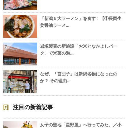
「新潟５大ラーメン」を食す！【①長岡生
3
姜醤油ラーメ…
岩塚製菓の新施設「お米となかよしパー
4
ク」で米菓の魅…
なぜ、「笹団子」は新潟名物になったの
5
か？ その理由…
注目の新着記事
女子の聖地「星野屋」へ行ってみた。／小