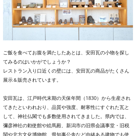
ご飯を食べてお腹を満たしたあとは、安田瓦の小物を探し
てみるのはいかがでしょうか？
レストラン入り口近くの壁には、安田瓦の商品がたくさん
展示＆販売されています。
安田瓦は、江戸時代末期の天保年間（1830）から生産され
てきたといわれおり、品質や強度、耐寒性にすぐれた瓦と
して、神社仏閣でも多数使用されてきました。県内では、
彌彦神社の勅使館や絵馬殿、新潟市の旧県会議事堂・旧税
関や北方文化博物館、県知事公舎など由緒ある建物でも使