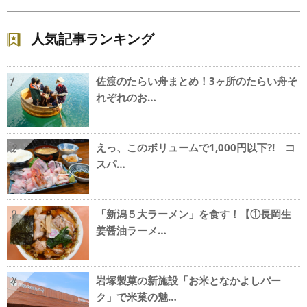
人気記事ランキング
佐渡のたらい舟まとめ！3ヶ所のたらい舟そ
1
れぞれのお…
えっ、このボリュームで1,000円以下?! コ
2
スパ…
「新潟５大ラーメン」を食す！【①長岡生
3
姜醤油ラーメ…
岩塚製菓の新施設「お米となかよしパー
4
ク」で米菓の魅…