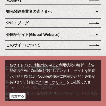
観光関連事業者の皆さまへ
SNS・ブログ
外国語サイト(Global Website)
このサイトについて
当サイトでは、利便性の向上と利用状況の解析、広告
公益社団法人 新潟県観光協会
配信のためにCookieを使用しています。サイトを閲覧
〒950-8570 新潟県新潟市中央区新光町4番地1
いただく際には、Cookieの使用に同意いただく必要が
電話番号：025-283-1188
クッキーポリシー
あります。詳細は
をご確認くださ
ファックス番号：025-283-4345
い。
案内受付：月曜日～金曜日8時30分～17時15分（年末年始・
同意する
祝日を除く）