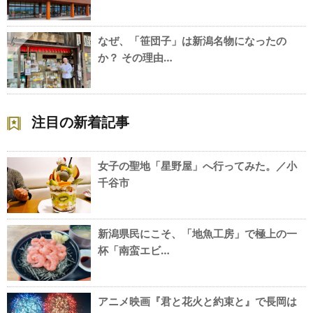
なぜ、「笹団子」は新潟名物になったの
5
か？ その理由…
注目の新着記事
女子の聖地「星野屋」へ行ってみた。／小
千谷市
新潟県民にこそ、「地魚工房」で極上の一
杯「南蛮エビ…
アニメ映画『君と花火と約束と』で長岡は