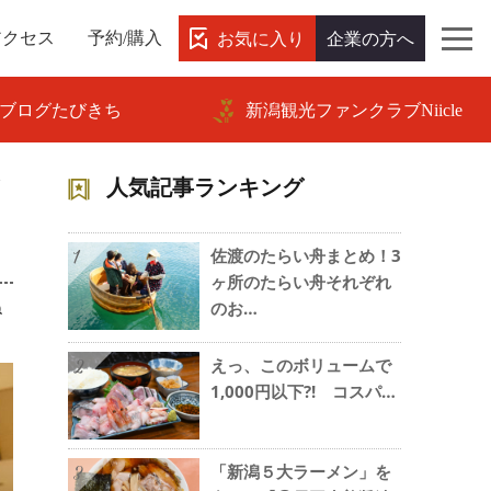
お気に入り
企業の方へ
アクセス
予約/購入
ブログたびきち
新潟観光ファンクラブNiicle
人気記事ランキング
佐渡のたらい舟まとめ！3
1
ヶ所のたらい舟それぞれ
ね
のお…
えっ、このボリュームで
2
1,000円以下?! コスパ…
「新潟５大ラーメン」を
3