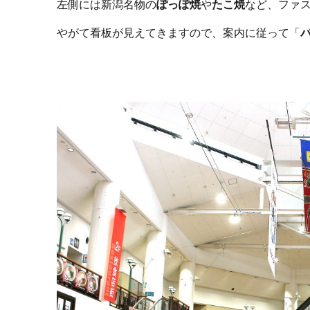
左側には新潟名物の
ぽっぽ焼
や
たこ焼
など、ファ
やがて看板が見えてきますので、案内に従って「