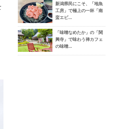
新潟県民にこそ、「地魚
て
工房」で極上の一杯「南
蛮エビ…
「味噌なめたか」の「関
興寺」で味わう禅カフェ
の味噌…