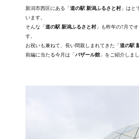
新潟市西区にある「
道の駅
新潟ふるさと村
」はと
います。
そんな「
道の駅
新潟ふるさと村
」も昨年の
月でオ
7
す。
お祝いも兼ねて、長い間親しまれてきた「
道の駅
前編に当たる今月は「
バザール館
」をご紹介しま