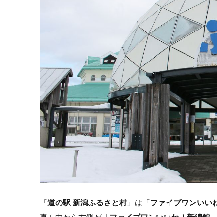
「
道の駅
新潟ふるさと村
」は「
ファイブワンいい