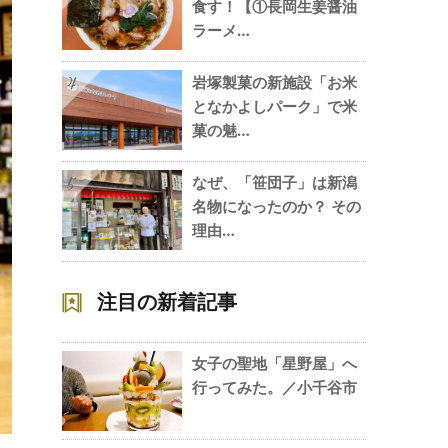
食す！【①長岡生姜醤油
ラーメ…
岩塚製菓の新施設「お米
4
となかよしパーク」で米
菓の魅…
なぜ、「笹団子」は新潟
5
名物になったのか？ その
理由…
注目の新着記事
女子の聖地「星野屋」へ
行ってみた。／小千谷市