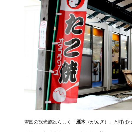
雪国の観光施設らしく「
雁木
（がんぎ）」と呼ば