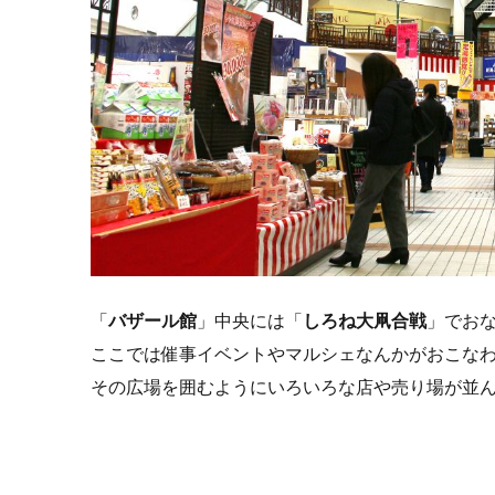
「
バザール館
」中央には「
しろね大凧合戦
」でお
ここでは催事イベントやマルシェなんかがおこな
その広場を囲むようにいろいろな店や売り場が並