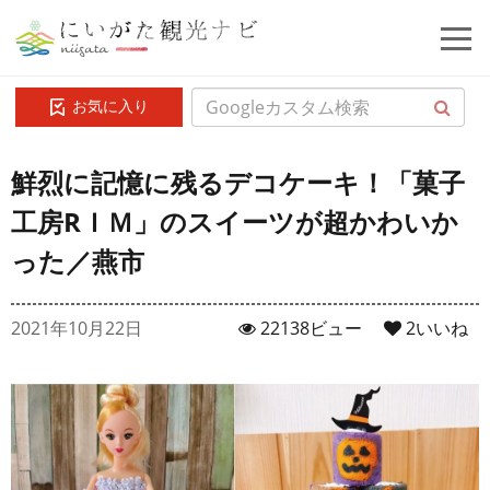
お気に入り
鮮烈に記憶に残るデコケーキ！「菓子
工房RＩＭ」のスイーツが超かわいか
った／燕市
2021年10月22日
22138ビュー
2
いいね