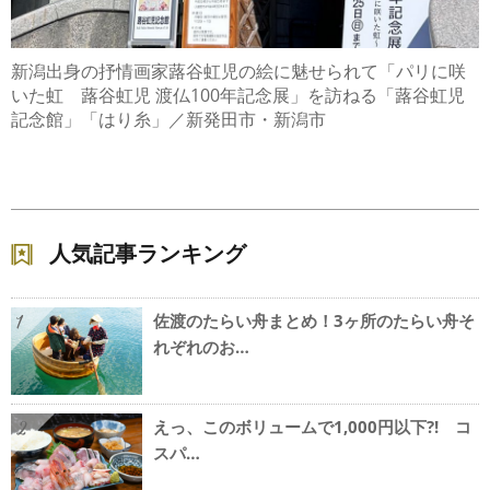
新潟出身の抒情画家蕗谷虹児の絵に魅せられて「パリに咲
いた虹 蕗谷虹児 渡仏100年記念展」を訪ねる「蕗谷虹児
記念館」「はり糸」／新発田市・新潟市
人気記事ランキング
佐渡のたらい舟まとめ！3ヶ所のたらい舟そ
1
れぞれのお…
えっ、このボリュームで1,000円以下?! コ
2
スパ…