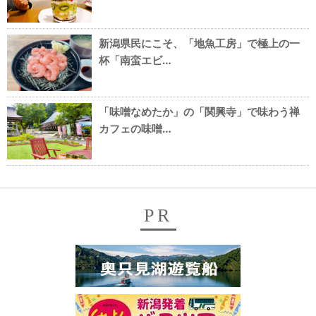
新潟県民にこそ、「地魚工房」で極上の一
杯「南蛮エビ…
「味噌なめたか」の「関興寺」で味わう禅
カフェの味噌…
PR