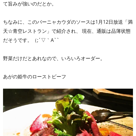
て旨みが強いのだとか。
ちなみに、このバーニャカウダのソースは1月12日放送「満
天☆青空レストラン」で紹介され、 現在、通販は品薄状態
だそうです。（;´▽｀A``
野菜だけだとあれなので、いろいろオーダー。
あがの姫牛のローストビーフ