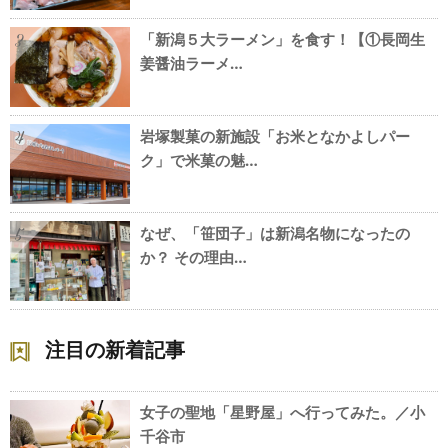
「新潟５大ラーメン」を食す！【①長岡生
3
姜醤油ラーメ…
岩塚製菓の新施設「お米となかよしパー
4
ク」で米菓の魅…
なぜ、「笹団子」は新潟名物になったの
5
か？ その理由…
注目の新着記事
女子の聖地「星野屋」へ行ってみた。／小
千谷市