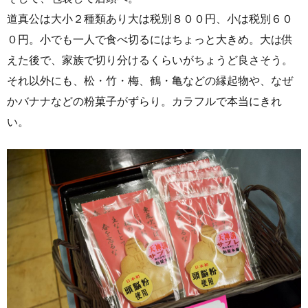
道真公は大小２種類あり大は税別８００円、小は税別６０
０円。小でも一人で食べ切るにはちょっと大きめ。大は供
えた後で、家族で切り分けるくらいがちょうど良さそう。
それ以外にも、松・竹・梅、鶴・亀などの縁起物や、なぜ
かバナナなどの粉菓子がずらり。カラフルで本当にきれ
い。