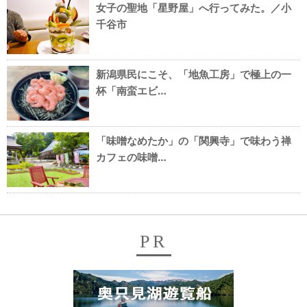
女子の聖地「星野屋」へ行ってみた。／小
千谷市
新潟県民にこそ、「地魚工房」で極上の一
杯「南蛮エビ…
「味噌なめたか」の「関興寺」で味わう禅
カフェの味噌…
PR