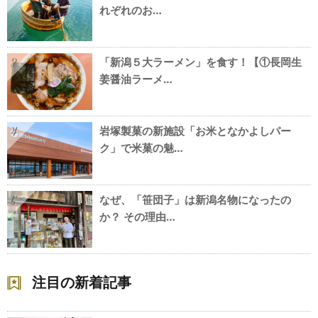
れぞれのお…
「新潟５大ラーメン」を食す！【①長岡生
3
姜醤油ラーメ…
岩塚製菓の新施設「お米となかよしパー
4
ク」で米菓の魅…
なぜ、「笹団子」は新潟名物になったの
5
か？ その理由…
注目の新着記事