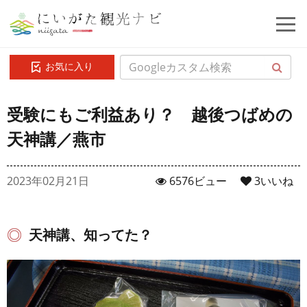
お気に入り
受験にもご利益あり？ 越後つばめの
天神講／燕市
2023年02月21日
6576ビュー
3
いいね
天神講、知ってた？