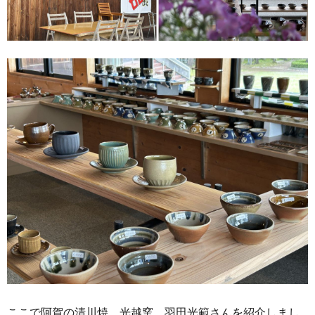
ここで阿賀の清川焼 光越窯 羽田光範さんを紹介しまし