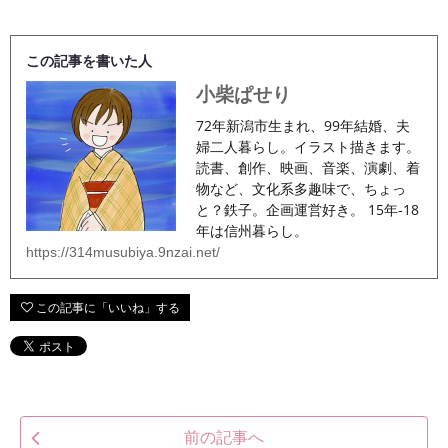
この記事を書いた人
小柴ぱせり
72年新潟市生まれ、99年結婚、夫
婦二人暮らし。イラスト描きます。
読書、創作、映画、音楽、演劇、着
物など、文化系多趣味で、ちょっ
と？鉄子。企画運営好き。 15年-18
年は信州暮らし。
https://314musubiya.9nzai.net/
前の記事へ