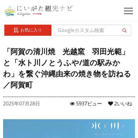
お気に入り
「阿賀の清川焼 光越窯 羽田光範」
と「水ト川ノとうふや/道の駅みか
わ」を繋ぐ沖縄由来の焼き物を訪ねる
／阿賀町
2025年07月28日
5937ビュー
2
いいね