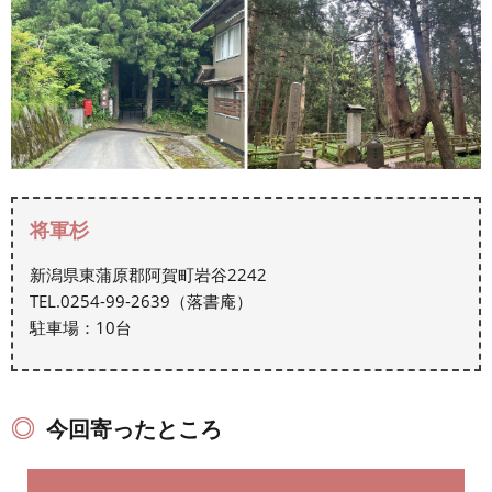
将軍杉
新潟県東蒲原郡阿賀町岩谷2242
TEL.0254-99-2639（落書庵）
駐車場：10台
今回寄ったところ