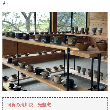
よ。
阿賀の清川焼 光越窯