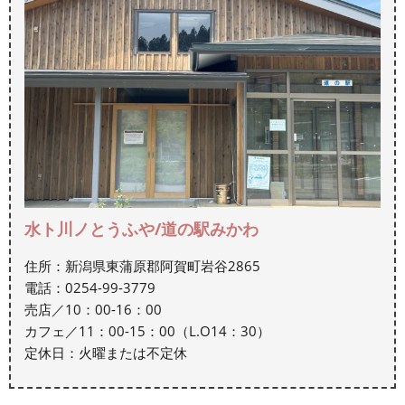
水ト川ノとうふや/道の駅みかわ
住所：新潟県東蒲原郡阿賀町岩谷2865
電話：0254-99-3779
売店／10：00-16：00
カフェ／11：00-15：00（L.O14：30）
定休日：火曜または不定休