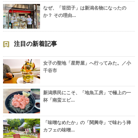
なぜ、「笹団子」は新潟名物になったの
5
か？ その理由…
注目の新着記事
女子の聖地「星野屋」へ行ってみた。／小
千谷市
新潟県民にこそ、「地魚工房」で極上の一
杯「南蛮エビ…
「味噌なめたか」の「関興寺」で味わう禅
カフェの味噌…