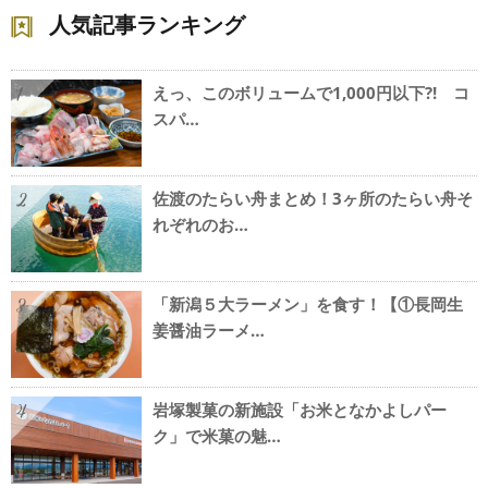
人気記事ランキング
えっ、このボリュームで1,000円以下?! コ
1
スパ…
佐渡のたらい舟まとめ！3ヶ所のたらい舟そ
2
れぞれのお…
「新潟５大ラーメン」を食す！【①長岡生
3
姜醤油ラーメ…
岩塚製菓の新施設「お米となかよしパー
4
ク」で米菓の魅…