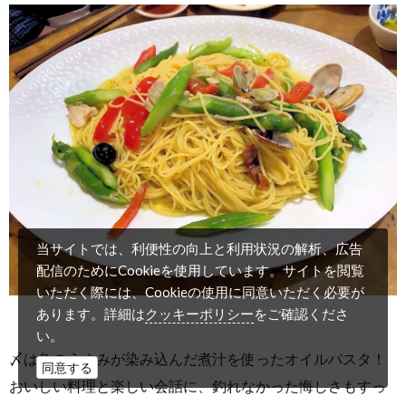
当サイトでは、利便性の向上と利用状況の解析、広告
配信のためにCookieを使用しています。サイトを閲覧
いただく際には、Cookieの使用に同意いただく必要が
クッキーポリシー
あります。詳細は
をご確認くださ
い。
〆は魚のうまみが染み込んだ煮汁を使ったオイルパスタ！
同意する
おいしい料理と楽しい会話に、釣れなかった悔しさもすっ