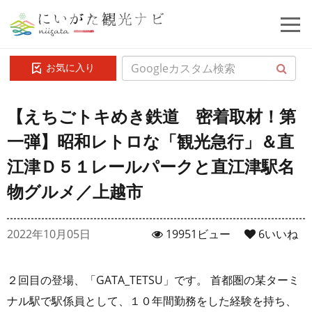
お気に入り
【えちごトキめき鉄道 密着取材！第
一弾】昭和レトロな「観光急行」＆直
江津Ｄ５１レールパークと直江津駅名
物グルメ／上越市
2022年10月05日
19951ビュー
6
いいね
２回目の登場、「GATA_TETSU」です。 首都圏の某ターミ
ナル駅で駅係員として、１０年間勤務をした経験を持ち、