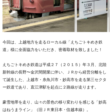
今回は、上越地方を走るローカル線「えちごトキめき鉄
道」様に全面協力をいただき、密着取材を致しました！
えちごトキめき鉄道は平成２７（２０１５）年３月、北陸
新幹線の長野〜金沢間開業に伴い、ＪＲから経営分離をし
て誕生した、上越市・糸魚川市・妙高市を走る第三セクタ
ー鉄道であり、直江津駅を起点に２路線が走ります。
豪雪地帯を走り、山々の景色の移り変わりを感じる「妙高
はねうまライン」（旧ＪＲ東日本・信越本線）。