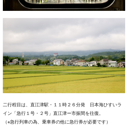
二行程目は、直江津駅・１１時２６分発 日本海ひすいラ
イン「急行１号・２号」直江津ー市振間を往復。
（※急行列車の為、乗車券の他に急行券が必要です）