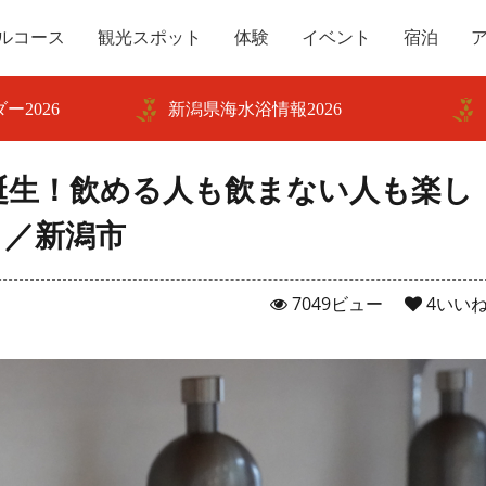
ルコース
観光スポット
体験
イベント
宿泊
ー2026
新潟県海水浴情報2026
誕生！飲める人も飲まない人も楽し
」／新潟市
7049ビュー
4
いい