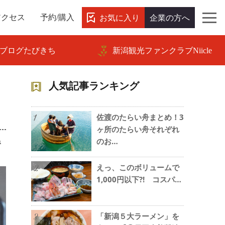
お気に入り
企業の方へ
アクセス
予約/購入
ブログたびきち
新潟観光ファンクラブNiicle
人気記事ランキング
佐渡のたらい舟まとめ！3
1
ヶ所のたらい舟それぞれ
ね
のお…
えっ、このボリュームで
2
1,000円以下?! コスパ…
「新潟５大ラーメン」を
3