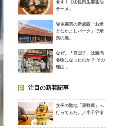
食す！【①長岡生姜醤油
ラーメ…
岩塚製菓の新施設「お米
4
となかよしパーク」で米
菓の魅…
なぜ、「笹団子」は新潟
5
名物になったのか？ その
理由…
注目の新着記事
女子の聖地「星野屋」へ
行ってみた。／小千谷市