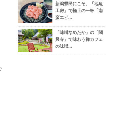
新潟県民にこそ、「地魚
工房」で極上の一杯「南
蛮エビ…
「味噌なめたか」の「関
興寺」で味わう禅カフェ
ま
の味噌…
で