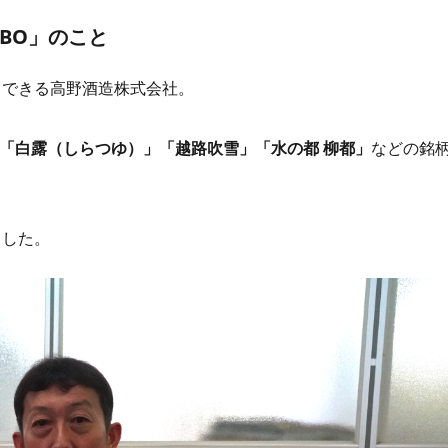
BO」のこと
スできる高野酒造株式会社。
「白露（しらつゆ）」「越路吹雪」「水の都 柳都」
などの銘
ました。