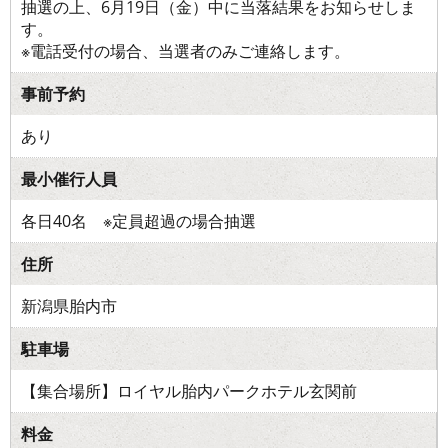
抽選の上、6月19日（金）中に当落結果をお知らせしま
す。
※電話受付の場合、当選者のみご連絡します。
事前予約
あり
最小催行人員
各日40名 ※定員超過の場合抽選
住所
新潟県胎内市
駐車場
【集合場所】ロイヤル胎内パークホテル玄関前
料金