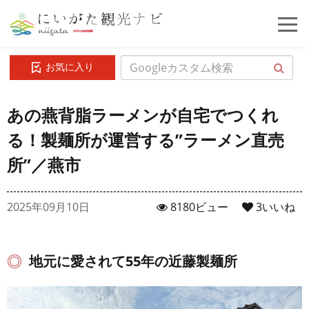
お気に入り
あの燕背脂ラーメンが自宅でつくれ
る！製麺所が運営する”ラーメン直売
所”／燕市
2025年09月10日
8180ビュー
3
いいね
地元に愛されて55年の近藤製麺所