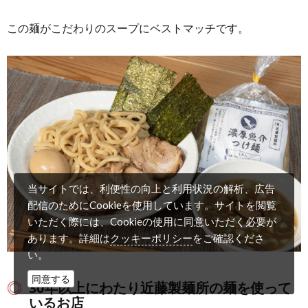
この麺がこだわりのスープにベストマッチです。
当サイトでは、利便性の向上と利用状況の解析、広告
配信のためにCookieを使用しています。サイトを閲覧
いただく際には、Cookieの使用に同意いただく必要が
クッキーポリシー
あります。詳細は
をご確認くださ
い。
同意する
30年以上にわたり近藤製麺所の麺を使って
いるお店