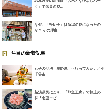
岩塚製菓の新施設「お米となかよしパー
4
ク」で米菓の魅…
なぜ、「笹団子」は新潟名物になったの
5
か？ その理由…
注目の新着記事
女子の聖地「星野屋」へ行ってみた。／小
千谷市
新潟県民にこそ、「地魚工房」で極上の一
杯「南蛮エビ…