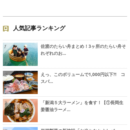
人気記事ランキング
佐渡のたらい舟まとめ！3ヶ所のたらい舟そ
1
れぞれのお…
えっ、このボリュームで1,000円以下?! コ
2
スパ…
「新潟５大ラーメン」を食す！【①長岡生
3
姜醤油ラーメ…