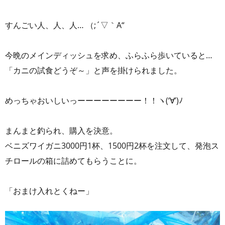
すんごい人、人、人… （;´▽｀A“
今晩のメインディッシュを求め、ふらふら歩いていると…
「カニの試食どうぞ～」と声を掛けられました。
めっちゃおいしいっーーーーーーーー！！ヽ(‘∀’)ﾉ
まんまと釣られ、購入を決意。
ベニズワイガニ3000円1杯、1500円2杯を注文して、発泡ス
チロールの箱に詰めてもらうことに。
「おまけ入れとくねー」