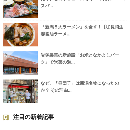
スパ…
「新潟５大ラーメン」を食す！【①長岡生
3
姜醤油ラーメ…
岩塚製菓の新施設「お米となかよしパー
4
ク」で米菓の魅…
なぜ、「笹団子」は新潟名物になったの
5
か？ その理由…
注目の新着記事