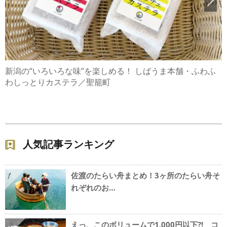
新潟の“いろいろな味”を楽しめる！ しばうま本舗・ふわふ
わしっとりカステラ／聖籠町
人気記事ランキング
佐渡のたらい舟まとめ！3ヶ所のたらい舟そ
1
れぞれのお…
えっ、このボリュームで1,000円以下?! コ
2