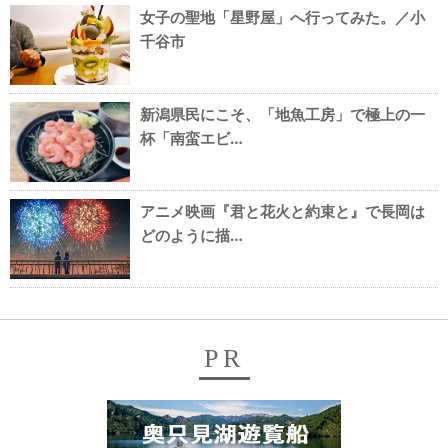
女子の聖地「星野屋」へ行ってみた。／小
千谷市
新潟県民にこそ、「地魚工房」で極上の一
杯「南蛮エビ…
アニメ映画『君と花火と約束と』で長岡は
どのように描…
PR