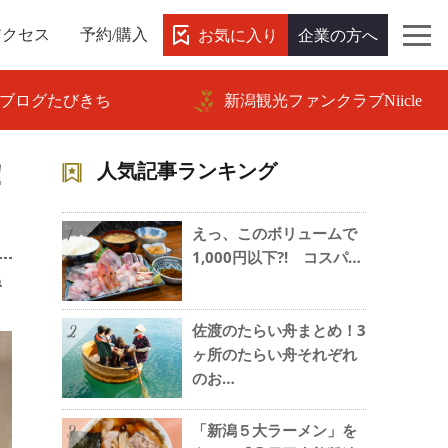
お気に入り
企業の方へ
アクセス
予約/購入
ブログたびきち
新潟観光ファンクラブNiicle
！
人気記事ランキング
えっ、このボリュームで
1
1,000円以下?! コスパ…
ね
佐渡のたらい舟まとめ！3
2
ヶ所のたらい舟それぞれ
のお…
「新潟５大ラーメン」を
3