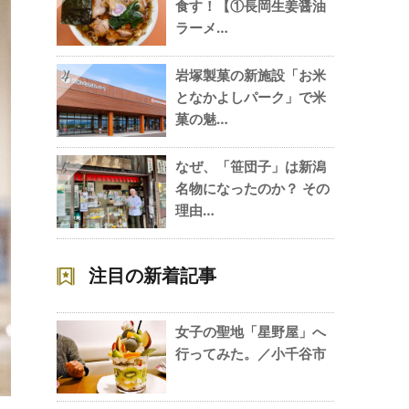
食す！【①長岡生姜醤油
ラーメ…
岩塚製菓の新施設「お米
4
となかよしパーク」で米
菓の魅…
なぜ、「笹団子」は新潟
5
名物になったのか？ その
理由…
注目の新着記事
女子の聖地「星野屋」へ
行ってみた。／小千谷市