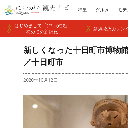
特集
グルメ
モデ
はじめまして「にいが旅」
新潟花火カレンダ
初めての新潟旅
新しくなった十日町市博物
／十日町市
2020年10月12日