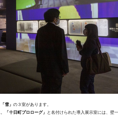
」「雪」
の３室があります。
ん。
「十日町プロローグ」
と名付けられた導入展示室には、壁