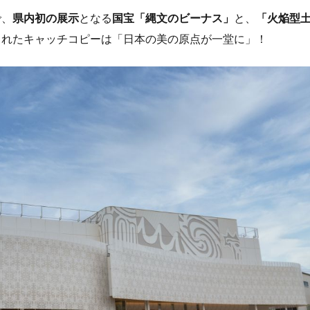
で、
県内初の展示
となる
国宝「縄文のビーナス」
と、
「火焔型
られたキャッチコピーは「日本の美の原点が一堂に」！