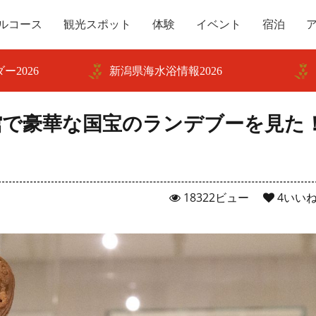
ルコース
観光スポット
体験
イベント
宿泊
ー2026
新潟県海水浴情報2026
館で豪華な国宝のランデブーを見た
18322ビュー
4
いい