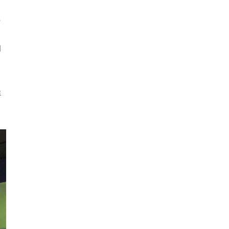
た
知
ま
解