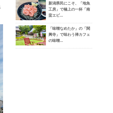
新潟県民にこそ、「地魚
土
工房」で極上の一杯「南
蛮エビ…
「味噌なめたか」の「関
興寺」で味わう禅カフェ
の味噌…