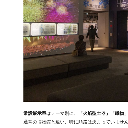
常設展示室
はテーマ別に、
「火焔型土器」「織物
通常の博物館と違い、特に順路は決まっていませ