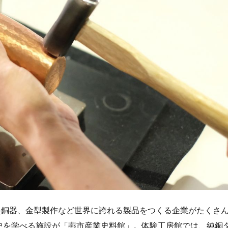
起銅器、金型製作など世界に誇れる製品をつくる企業がたくさ
史を学べる施設が「燕市産業史料館」。体験工房館では、純銅