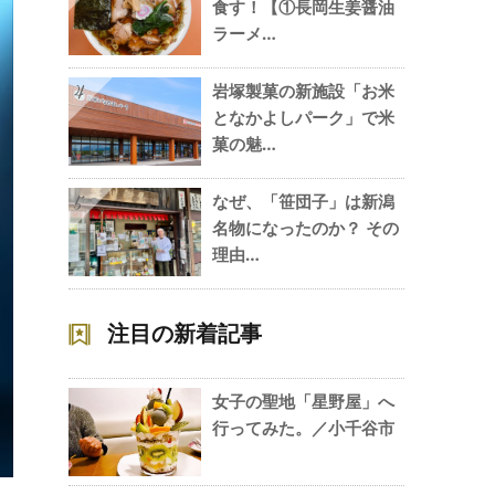
食す！【①長岡生姜醤油
ラーメ…
岩塚製菓の新施設「お米
4
となかよしパーク」で米
菓の魅…
なぜ、「笹団子」は新潟
5
名物になったのか？ その
理由…
注目の新着記事
女子の聖地「星野屋」へ
行ってみた。／小千谷市