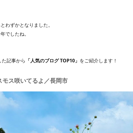
あとわずかとなりました。
一年でしたね。
した記事から
「人気のブログ TOP10」
をご紹介します！
スモス咲いてるよ／長岡市