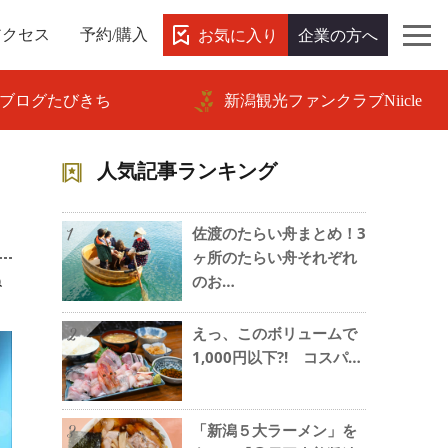
お気に入り
企業の方へ
アクセス
予約/購入
ブログたびきち
新潟観光ファンクラブNiicle
人気記事ランキング
佐渡のたらい舟まとめ！3
1
ヶ所のたらい舟それぞれ
ね
のお…
えっ、このボリュームで
2
1,000円以下?! コスパ…
「新潟５大ラーメン」を
3