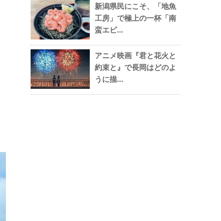
新潟県民にこそ、「地魚
工房」で極上の一杯「南
蛮エビ…
アニメ映画『君と花火と
約束と』で長岡はどのよ
うに描…