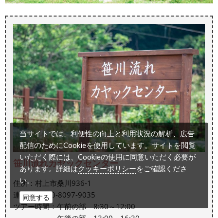
当サイトでは、利便性の向上と利用状況の解析、広告
配信のためにCookieを使用しています。サイトを閲覧
いただく際には、Cookieの使用に同意いただく必要が
笹川流れカヤックセンター
クッキーポリシー
あります。詳細は
をご確認くださ
い。
住所：村上市桑川936-1
連絡先：080-8097-9035
同意する
ツアー時間：午前の部 8:30～12:00
午後の部 13:00～16:30