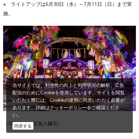
※ ライトアップは6月30日（水）～7月11日（日）まで実
施。
当サイトでは、利便性の向上と利用状況の解析、広告
配信のためにCookieを使用しています。サイトを閲覧
いただく際には、Cookieの使用に同意いただく必要が
クッキーポリシー
あります。詳細は
をご確認くださ
い。
（写真提供：五泉八幡宮）
同意する