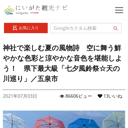
お気に入り
神社で楽しむ夏の風物詩 空に舞う鮮
やかな色彩と涼やかな音色を堪能しよ
う！ 県下最大級「七夕風鈴祭☆天の
川巡り」／五泉市
2021年07月03日
86606ビュー
13
いいね