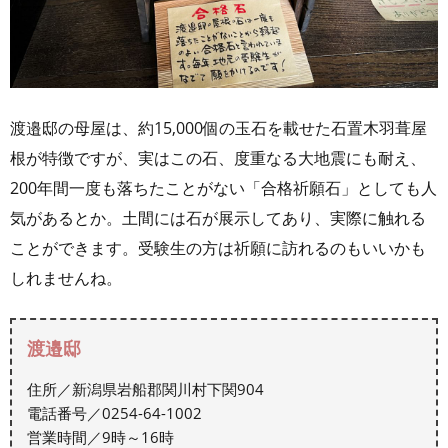
渡邉邸の母屋は、約15,000個の玉石を載せた石置木羽葺屋
根が特徴ですが、実はこの石、度重なる大地震にも耐え、
200年間一度も落ちたことがない「合格祈願石」としても人
気があるとか。土間には石が展示してあり、実際に触れる
ことができます。受験生の方は祈願に訪れるのもいいかも
しれませんね。
渡邉邸
住所／新潟県岩船郡関川村下関904
電話番号／0254-64-1002
営業時間／9時～16時