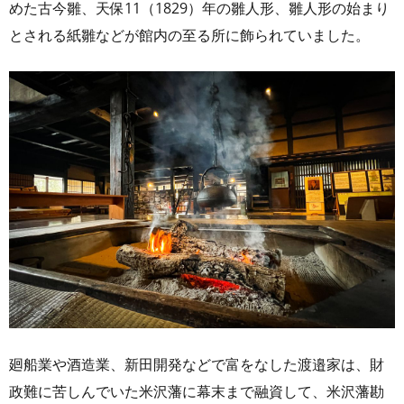
めた古今雛、天保11（1829）年の雛人形、雛人形の始まり
とされる紙雛などが館内の至る所に飾られていました。
廻船業や酒造業、新田開発などで富をなした渡邉家は、財
政難に苦しんでいた米沢藩に幕末まで融資して、米沢藩勘