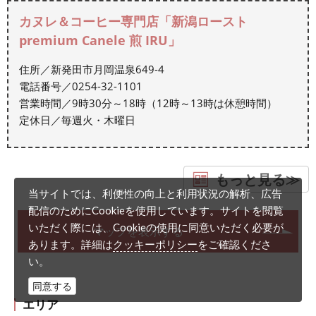
カヌレ＆コーヒー専門店「新潟ロースト
premium Canele 煎 IRU」
住所／新発田市月岡温泉649-4
電話番号／0254-32-1101
営業時間／9時30分～18時（12時～13時は休憩時間）
定休日／毎週火・木曜日
もっと見る≫
当サイトでは、利便性の向上と利用状況の解析、広告
配信のためにCookieを使用しています。サイトを閲覧
いただく際には、Cookieの使用に同意いただく必要が
マップを表示する
クッキーポリシー
あります。詳細は
をご確認くださ
い。
同意する
エリア