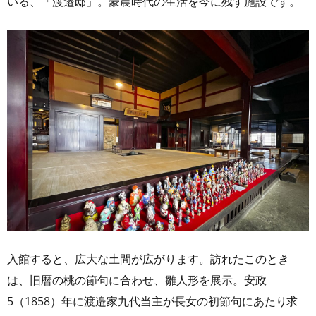
いる、「渡邉邸」。豪農時代の生活を今に残す施設です。
入館すると、広大な土間が広がります。訪れたこのとき
は、旧暦の桃の節句に合わせ、雛人形を展示。安政
5（1858）年に渡邉家九代当主が長女の初節句にあたり求