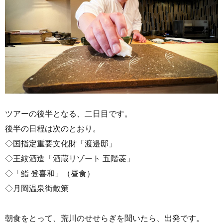
ツアーの後半となる、二日目です。
後半の日程は次のとおり。
◇国指定重要文化財「渡邉邸」
​◇王紋酒造「酒蔵リゾート 五階菱」
​◇「鮨 登喜和」（昼食）
​◇月岡温泉街散策
朝食をとって、荒川のせせらぎを聞いたら、出発です。