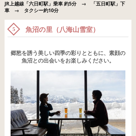
JR上越線「六日町駅」乗車 約5分 → 「五日町駅」下
車 → タクシー約10分
魚沼の里（八海山雪室）
5
郷愁を誘う美しい四季の彩りとともに、素顔の
魚沼との出会いをお楽しみください。