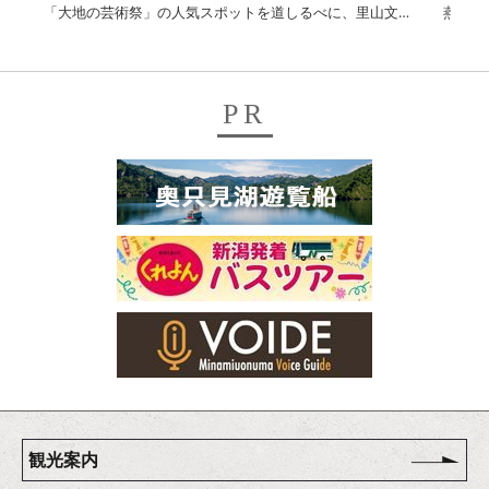
「大地の芸術祭」の人気スポットを道しるべに、里山文化と美食を堪能する2日間
燕三条
PR
観光案内