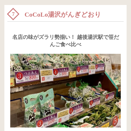
CoCoLo湯沢がんぎどおり
7
名店の味がズラリ勢揃い！ 越後湯沢駅で笹だ
んご食べ比べ