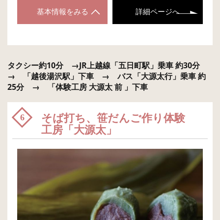
基本情報をみる
詳細ページへ
タクシー約10分 →JR上越線「五日町駅」乗車 約30分
→ 「越後湯沢駅」下車 → バス「大源太行」乗車 約
25分 → 「体験工房 大源太 前 」下車
そば打ち、笹だんご作り体験
6
工房「大源太」