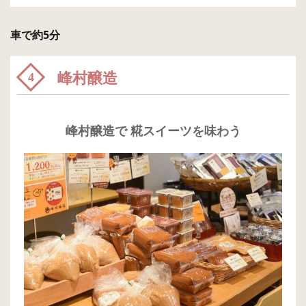
車で約5分
峰村醸造
4
峰村醸造で 糀スイーツを味わう