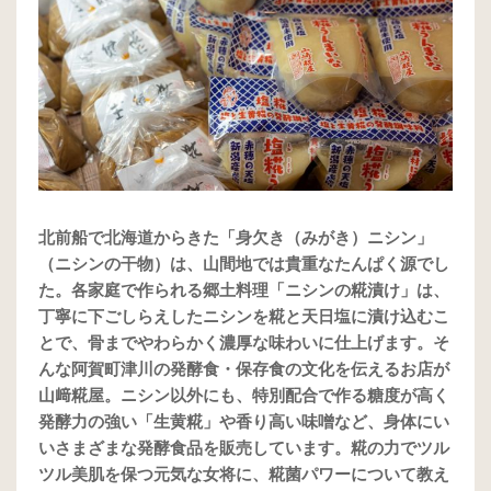
北前船で北海道からきた「身欠き（みがき）ニシン」
（ニシンの干物）は、山間地では貴重なたんぱく源でし
た。各家庭で作られる郷土料理「ニシンの糀漬け」は、
丁寧に下ごしらえしたニシンを糀と天日塩に漬け込むこ
とで、骨までやわらかく濃厚な味わいに仕上げます。そ
んな阿賀町津川の発酵食・保存食の文化を伝えるお店が
山﨑糀屋。ニシン以外にも、特別配合で作る糖度が高く
発酵力の強い「生黄糀」や香り高い味噌など、身体にい
いさまざまな発酵食品を販売しています。糀の力でツル
ツル美肌を保つ元気な女将に、糀菌パワーについて教え