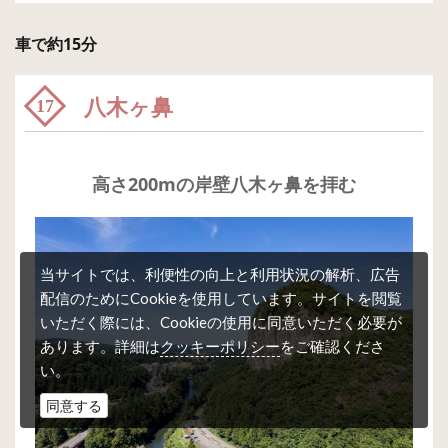
車で約15分
八木ヶ鼻
17
高さ200mの岸壁八木ヶ鼻を拝む
当サイトでは、利便性の向上と利用状況の解析、広告
配信のためにCookieを使用しています。サイトを閲覧
いただく際には、Cookieの使用に同意いただく必要が
クッキーポリシー
あります。詳細は
をご確認くださ
い。
同意する