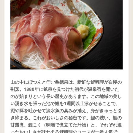
山の中にぽつんと佇む亀徳泉は、新鮮な鯉料理が自慢の
割烹。1880年に鉱泉を見つけた初代が温泉宿を開いた
のが始まりという長い歴史があります。この地域の美し
い湧き水を張った池で鯉を1週間以上泳がせることで、
泥や餌を吐かせて淡水魚の臭みが消え、身がきゅっと引
き締まる。これがおいしさの秘密です。鯉の洗い、鯉の
甘露煮、鯉こく（味噌で煮立てた汁物）と、それぞれ違
ったおいしさが味わえる鯉料理のコースが一番人気で