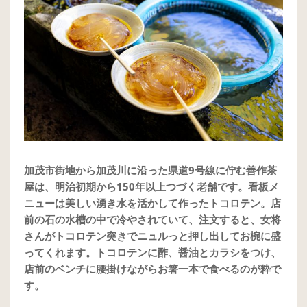
加茂市街地から加茂川に沿った県道9号線に佇む善作茶
屋は、明治初期から150年以上つづく老舗です。看板メ
ニューは美しい湧き水を活かして作ったトコロテン。店
前の石の水槽の中で冷やされていて、注文すると、女将
さんがトコロテン突きでニュルっと押し出してお椀に盛
ってくれます。トコロテンに酢、醤油とカラシをつけ、
店前のベンチに腰掛けながらお箸一本で食べるのが粋で
す。