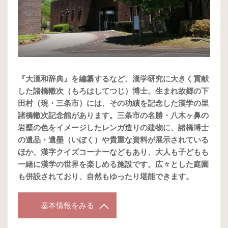
『大漢和辞典』を編纂するなど、漢学研究に大きく貢献
した諸橋轍次（もろはしてつじ）博士。生まれ故郷の下
田村（現・三条市）には、その功績を記念した漢学の里
諸橋轍次記念館があります。三条市の名勝・八木ヶ鼻の
岩壁の色をイメージしたレンガ造りの建物に、諸橋博士
の遺品・遺墨（いぼく）や貴重な資料が展示されている
ほか、漢字クイズコーナーなどもあり、大人も子どもも
一緒に漢学の世界を楽しめる施設です。広々とした庭園
も併設されており、自然もゆったり堪能できます。
基本情報をみる