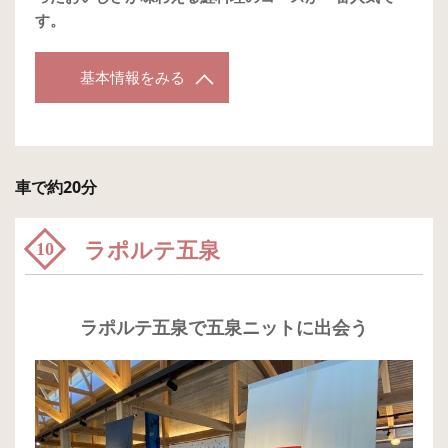
す。
基本情報をみる
車で約20分
ラポルテ五泉
10
ラポルテ五泉で五泉ニットに出会う