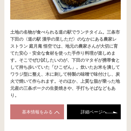
土地の名物が食べられる道の駅でランチタイム。三条市
下田の〈道の駅 漢学の里しただ〉のなかにある農家レ
ストラン 庭月庵 悟空では、地元の農家さんが大切に育
てた安心・安全な食材を使った手作り料理が楽しめま
す。そこでぜひ試したいのが、下田のマタギが携帯食と
して持ち歩いていた「ひこぜん」。炊いたお米を潰して
ワラジ型に整え、木に刺して特製の味噌で味付けし、炭
火で焼いて作られます。そのほか、上質な脂が乗った地
元産の三条ポークの生姜焼きや、手打ちそばなどもあ
り。
基本情報をみる
詳細ページへ