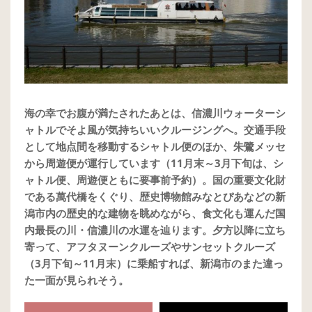
海の幸でお腹が満たされたあとは、信濃川ウォーターシ
ャトルでそよ風が気持ちいいクルージングへ。交通手段
として地点間を移動するシャトル便のほか、朱鷺メッセ
から周遊便が運行しています（11月末～3月下旬は、シ
ャトル便、周遊便ともに要事前予約）。国の重要文化財
である萬代橋をくぐり、歴史博物館みなとぴあなどの新
潟市内の歴史的な建物を眺めながら、食文化も運んだ国
内最長の川・信濃川の水運を辿ります。夕方以降に立ち
寄って、アフタヌーンクルーズやサンセットクルーズ
（3月下旬～11月末）に乗船すれば、新潟市のまた違っ
た一面が見られそう。