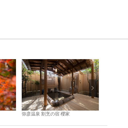
弥彦温泉 割烹の宿 櫻家
美味探究の