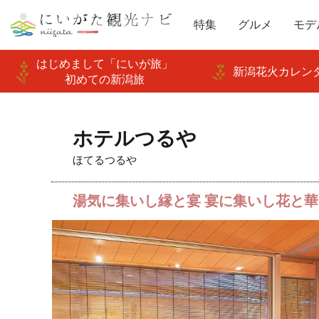
特集
グルメ
モデ
はじめまして「にいが旅」
新潟花火カレンダ
初めての新潟旅
ホテルつるや
ほてるつるや
湯気に集いし縁と宴 宴に集いし花と華