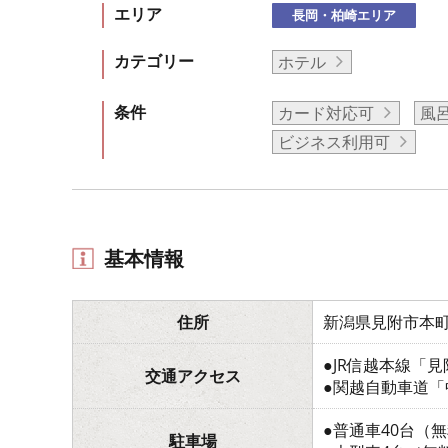
エリア
長岡・柏崎エリア
カテゴリー
ホテル
条件
カード対応可
風
ビジネス利用可
基本情報
住所
新潟県見附市本町4-
●JR信越本線「
交通アクセス
●関越自動車道「
●普通車40台（
駐車場