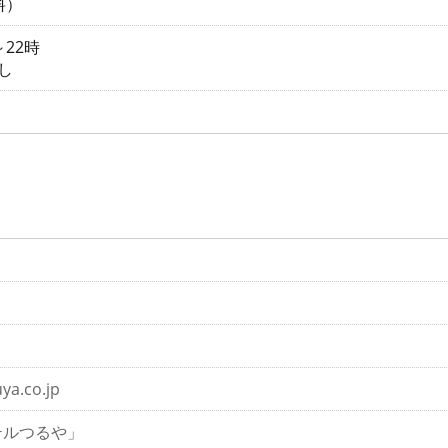
料）
22時
し
ya.co.jp
テルつるや」