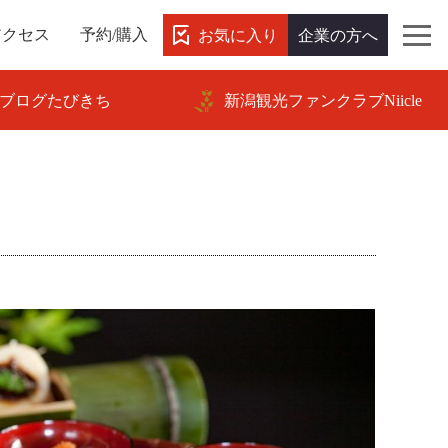
お気に入り
企業の方へ
アクセス
予約/購入
ブログたびきち
新潟観光ファンクラブNiicle