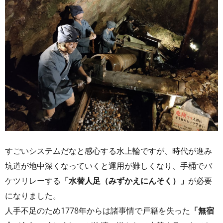
すごいシステムだなと感心する水上輪ですが、時代が進み
坑道が地中深くなっていくと運用が難しくなり、手桶でバ
ケツリレーする
「水替人足（みずかえにんそく）」
が必要
になりました。
人手不足のため1778年からは諸事情で戸籍を失った
「無宿