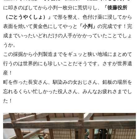
に叩きのばしてから小判一枚分に荒切りし、
「後藤役所
（ごとうやくしょ）」
で形を整え、色付け薬に浸してから
表面を焼いて黄金色にしてやっと
「小判」
の完成です！完
成までいったいどれだけの人手がかかっていたことでしょ
うか。
この採掘から小判製造までをギュッと狭い地域にまとめて
行うのは世界的にも珍しいことだそうです。さすが世界遺
産！
町を作った長安さん、馴染みの女おじさん、鉛板の場所を
忘れるくらい忙しかった役人さん、みんなお疲れさまでし
た！