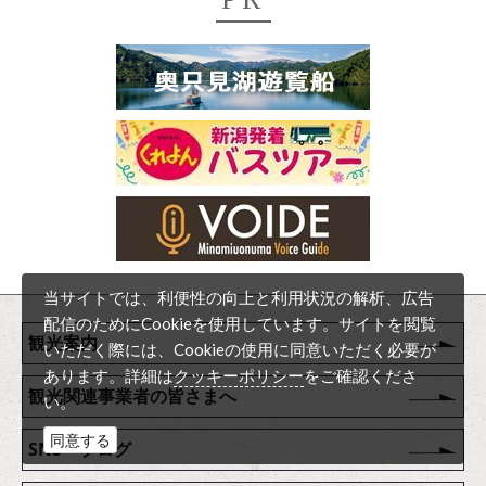
当サイトでは、利便性の向上と利用状況の解析、広告
配信のためにCookieを使用しています。サイトを閲覧
観光案内
いただく際には、Cookieの使用に同意いただく必要が
クッキーポリシー
あります。詳細は
をご確認くださ
観光関連事業者の皆さまへ
い。
同意する
SNS・ブログ