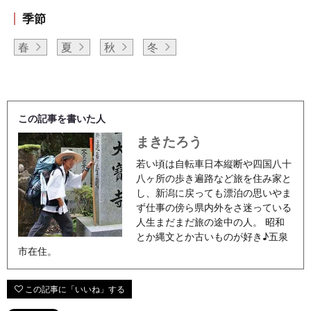
季節
春
夏
秋
冬
この記事を書いた人
まきたろう
若い頃は自転車日本縦断や四国八十
八ヶ所の歩き遍路など旅を住み家と
し、新潟に戻っても漂泊の思いやま
ず仕事の傍ら県内外をさ迷っている
人生まだまだ旅の途中の人。 昭和
とか縄文とか古いものが好き♪五泉
市在住。