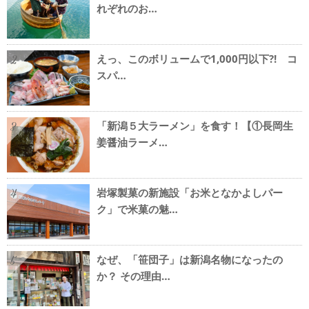
れぞれのお…
えっ、このボリュームで1,000円以下?! コ
2
スパ…
「新潟５大ラーメン」を食す！【①長岡生
3
姜醤油ラーメ…
岩塚製菓の新施設「お米となかよしパー
4
ク」で米菓の魅…
なぜ、「笹団子」は新潟名物になったの
5
か？ その理由…