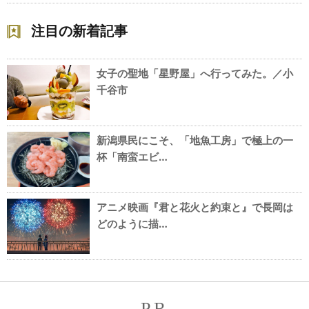
注目の新着記事
女子の聖地「星野屋」へ行ってみた。／小
千谷市
新潟県民にこそ、「地魚工房」で極上の一
杯「南蛮エビ…
アニメ映画『君と花火と約束と』で長岡は
どのように描…
PR