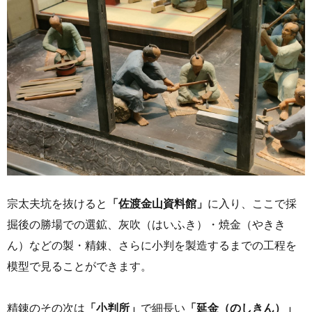
宗太夫坑を抜けると
「佐渡金山資料館」
に入り、ここで採
掘後の勝場での選鉱、灰吹（はいふき）・焼金（やきき
ん）などの製・精錬、さらに小判を製造するまでの工程を
模型で見ることができます。
精錬のその次は
「小判所」
で細長い
「延金（のしきん）」