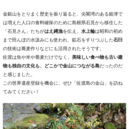
金銀山をとりまく歴史を振り返ると、尖閣湾のある姫津で
は増えた人口の食料確保のために島根県石見から移住した
「石見さん」たちが
はえ縄漁
を伝え、
水上輪
は昭和の初め
まで田んぼの水汲みにも使われ、鉱石をすりつぶした
石臼
の技術は蕎麦作りなどにも活用されたそうです。
佐渡は魚や米や蕎麦だけでなく、
美味しい食べ物も古い建
物も独自の文化も、どこかで金山につながる島
だったのだ
と感じました。
この世界遺産登録を機会に、ぜひ「佐渡島の金山」を訪ね
てみてください！