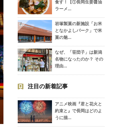
食す！【①長岡生姜醤油
ラーメ…
岩塚製菓の新施設「お米
4
となかよしパーク」で米
菓の魅…
なぜ、「笹団子」は新潟
5
名物になったのか？ その
理由…
注目の新着記事
アニメ映画『君と花火と
約束と』で長岡はどのよ
うに描…