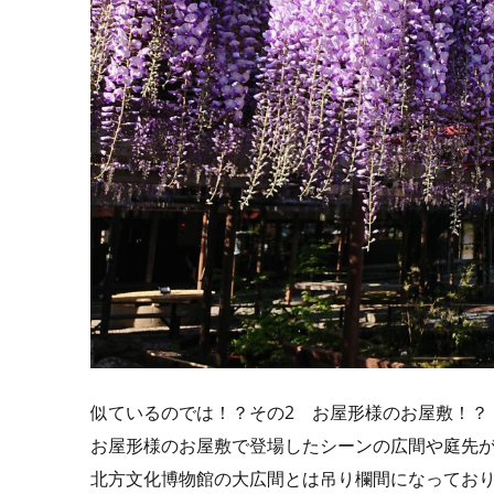
似ているのでは！？その2 お屋形様のお屋敷！？
お屋形様のお屋敷で登場したシーンの広間や庭先
北方文化博物館の大広間とは吊り欄間になってお