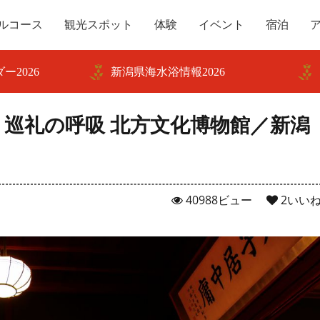
ルコース
観光スポット
体験
イベント
宿泊
ー2026
新潟県海水浴情報2026
巡礼の呼吸 北方文化博物館／新潟
40988ビュー
2
いい