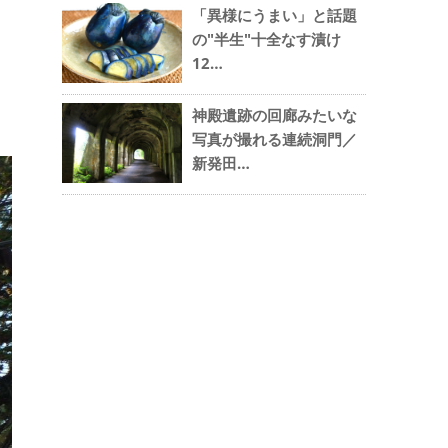
「異様にうまい」と話題
の"半生"十全なす漬け
12…
神殿遺跡の回廊みたいな
写真が撮れる連続洞門／
新発田…