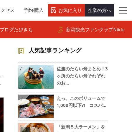
お気に入り
企業の方へ
アクセス
予約/購入
ブログたびきち
新潟観光ファンクラブNiicle
人気記事ランキング
佐渡のたらい舟まとめ！3
1
ヶ所のたらい舟それぞれ
ね
のお…
えっ、このボリュームで
2
1,000円以下?! コスパ…
「新潟５大ラーメン」を
3