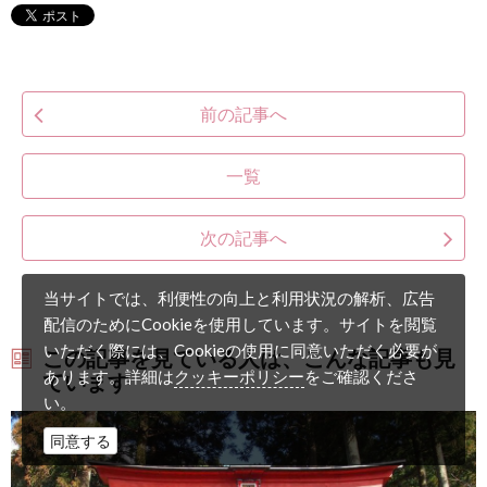
前の記事へ
一覧
次の記事へ
当サイトでは、利便性の向上と利用状況の解析、広告
配信のためにCookieを使用しています。サイトを閲覧
いただく際には、Cookieの使用に同意いただく必要が
この記事を見ている人は、こんな記事も見
クッキーポリシー
あります。詳細は
をご確認くださ
ています
い。
同意する