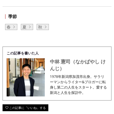
季節
春
夏
秋
この記事を書いた人
中林 憲司（なかばやし け
んじ）
1978年新潟県加茂市出身。サラリ
ーマンからライター&ブロガーに転
身し第二の人生をスタート。愛する
新潟と人生を探訪中。