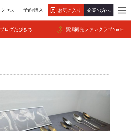
お気に入り
企業の方へ
アクセス
予約/購入
ブログたびきち
新潟観光ファンクラブNiicle