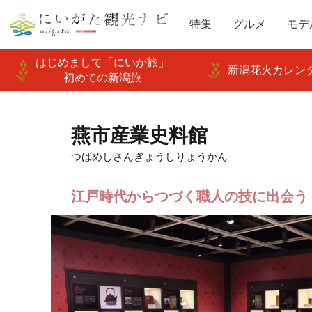
特集
グルメ
モデ
はじめまして「にいが旅」
新潟花火カレンダ
初めての新潟旅
燕市産業史料館
つばめしさんぎょうしりょうかん
江戸時代からつづく職人の技に出会う