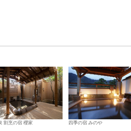
 割烹の宿 櫻家
四季の宿 みのや