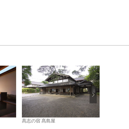
ゆもとや
髙志の宿 髙島屋