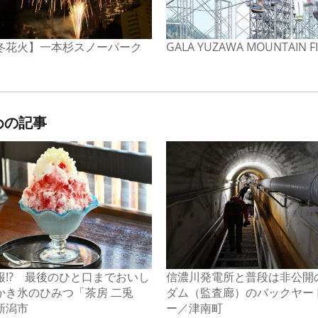
冬花火】一本杉スノーパーク
GALA YUZAWA MOUNTAIN F
めの記事
報!? 最後のひと口までおいし
信濃川発電所と普段は非公開
かき氷のひみつ「茶房 二兎
ダム（監査廊）のバックヤー
新潟市
ー／津南町