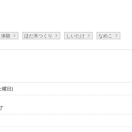
体験
ほだ木つくり
しいたけ
なめこ
土曜日)
了