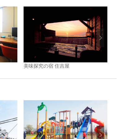
小出ホテル
美味探究の宿 住吉屋