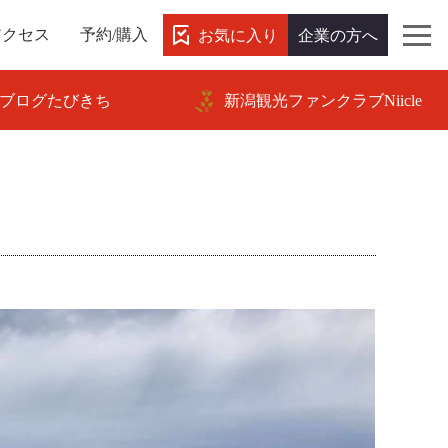
お気に入り
企業の方へ
アクセス
予約/購入
ブログたびきち
新潟観光ファンクラブNiicle