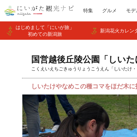
特集
グルメ
モデ
はじめまして「にいが旅」
新潟花火カレンダ
初めての新潟旅
国営越後丘陵公園「しいた
こくえいえちごきゅうりょうこうえん「しいたけ・
しいたけやなめこの種コマをほだ木に