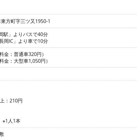
方町字三ツ又1950-1
長岡駅」よりバスで40分
長岡IC」より車で10分
料金：普通車320円）
金：大型車1,050円）
上：210円
 ※1人1本
敷