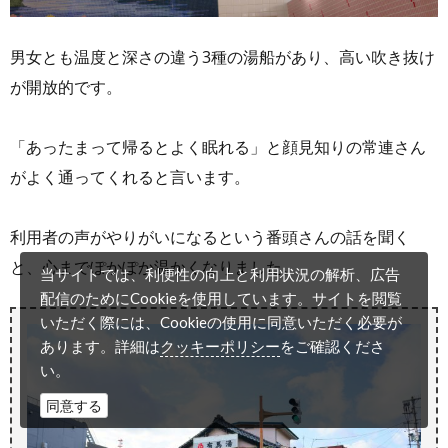
男女とも温度と深さの違う3種の湯船があり、高い吹き抜け
が開放的です。
「あったまって帰るとよく眠れる」と顔見知りの常連さん
がよく通ってくれると言います。
利用者の声がやりがいになるという番頭さんの話を聞く
と、心までぽかぽか温かくなりました。
当サイトでは、利便性の向上と利用状況の解析、広告
配信のためにCookieを使用しています。サイトを閲覧
いただく際には、Cookieの使用に同意いただく必要が
クッキーポリシー
あります。詳細は
をご確認くださ
い。
同意する